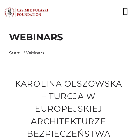
Skip
to
To
content
Nav
WEBINARS
NEWS
EXPERTS
Start
Webinars
PUBLICATIONS
KAROLINA OLSZOWSKA
WHAT WE DO
– TURCJA W
WHO WE ARE
EUROPEJSKIEJ
CAREER
ARCHITEKTURZE
CONTACT
BEZPIECZEŃSTWA