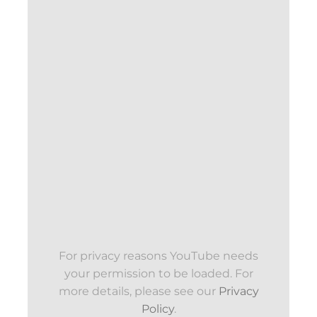
For privacy reasons YouTube needs
your permission to be loaded. For
more details, please see our
Privacy
Policy
.