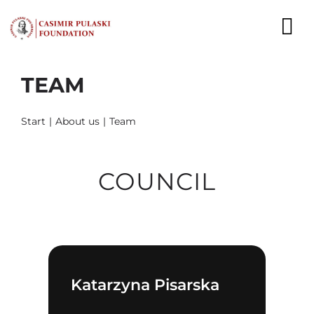
Skip
to
To
content
Nav
TEAM
NEWS
EXPERTS
Start
About us
Team
PUBLICATIONS
COUNCIL
WHAT WE DO
WHO WE ARE
CAREER
Katarzyna Pisarska
CONTACT