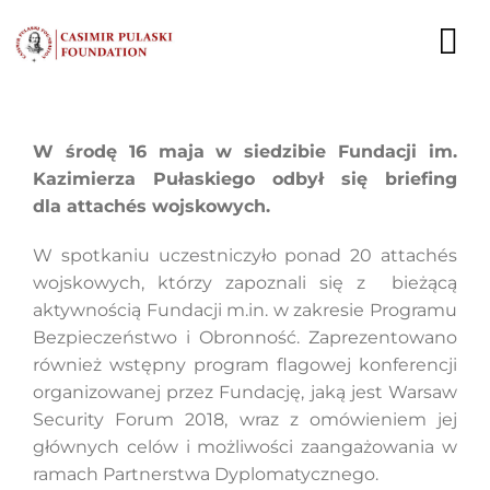
Skip
to
To
content
Nav
NEWS
W środę 16 maja w siedzibie Fundacji im.
Kazimierza Pułaskiego odbył się briefing
EXPERTS
dla attachés wojskowych.
PUBLICATIONS
W spotkaniu uczestniczyło ponad 20 attachés
wojskowych, którzy zapoznali się z bieżącą
WHAT WE DO
aktywnością Fundacji m.in. w zakresie Programu
Bezpieczeństwo i Obronność. Zaprezentowano
WHO WE ARE
również wstępny program flagowej konferencji
organizowanej przez Fundację, jaką jest Warsaw
CAREER
Security Forum 2018, wraz z omówieniem jej
głównych celów i możliwości zaangażowania w
CONTACT
ramach Partnerstwa Dyplomatycznego.