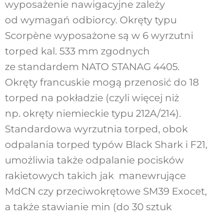
wyposażenie nawigacyjne zależy
od wymagań odbiorcy. Okręty typu
Scorpène wyposażone są w 6 wyrzutni
torped kal. 533 mm zgodnych
ze standardem NATO STANAG 4405.
Okręty francuskie mogą przenosić do 18
torped na pokładzie (czyli więcej niż
np. okręty niemieckie typu 212A/214).
Standardowa wyrzutnia torped, obok
odpalania torped typów Black Shark i F21,
umożliwia także odpalanie pocisków
rakietowych takich jak manewrujące
MdCN czy przeciwokrętowe SM39 Exocet,
a także stawianie min (do 30 sztuk