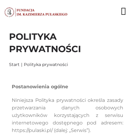
Przejdź
do
To
zawartości
Nav
POLITYKA
AKTUALNOŚCI
PRYWATNOŚCI
EKSPERCI
Start
Polityka prywatności
PUBLIKACJE
DZIAŁALNOŚĆ
Postanowienia ogólne
FUNDACJA
Niniejsza Polityka prywatności określa zasady
przetwarzania danych osobowych
KARIERA
użytkowników korzystających z serwisu
internetowego dostępnego pod adresem:
KONTAKT
https://pulaski.pl/
(dalej: „Serwis”).