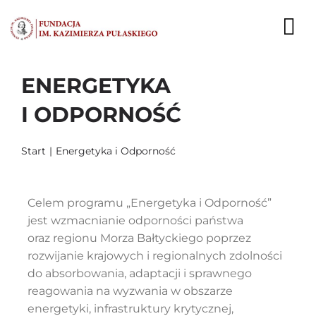
Przejdź
do
To
zawartości
Nav
ENERGETYKA
AKTUALNOŚCI
I ODPORNOŚĆ
EKSPERCI
Start
Energetyka i Odporność
PUBLIKACJE
DZIAŁALNOŚĆ
Celem programu „Energetyka i Odporność”
jest wzmacnianie odporności państwa
FUNDACJA
oraz regionu Morza Bałtyckiego poprzez
rozwijanie krajowych i regionalnych zdolności
KARIERA
do absorbowania, adaptacji i sprawnego
reagowania na wyzwania w obszarze
KONTAKT
energetyki, infrastruktury krytycznej,