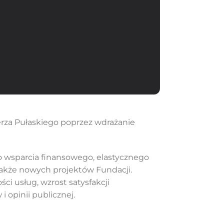
erza Pułaskiego poprzez wdrażanie
o wsparcia finansowego, elastycznego
także nowych projektów Fundacji.
ci usług, wzrost satysfakcji
 opinii publicznej.