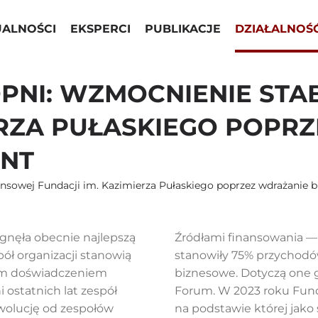
UALNOŚCI
EKSPERCI
PUBLIKACJE
DZIAŁALNOŚ
PNI: WZMOCNIENIE STA
IERZA PUŁASKIEGO POPR
ENT
ansowej Fundacji im. Kazimierza Pułaskiego poprzez wdrażanie 
ągnęła obecnie najlepszą
Źródłami finansowania — 
pół organizacji stanowią
stanowiły 75% przychodó
tnim doświadczeniem
biznesowe. Dotyczą one 
 ostatnich lat zespół
Forum. W 2023 roku Funda
ewolucję od zespołów
na podstawie której jako 