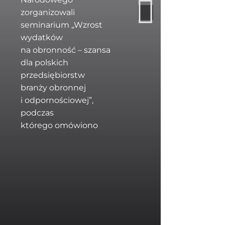
Puła
zorganizowali
z Kl
seminarium „Wzrost
Prz
wydatków
Bezp
na obronność – szansa
Nar
dla polskich
zorg
przedsiębiorstw
semi
branży obronnej
wyd
i odpornościowej”,
na o
podczas
dla 
którego omówiono
prze
bran
i od
podc
któ