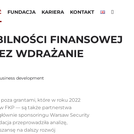
Ć
FUNDACJA
KARIERA
KONTAKT
BILNOŚCI FINANSOWEJ
ZEZ WDRAŻANIE
business development
poza grantami, które w roku 2022
w FKP — są także partnerstwa
głównie sponsoringu Warsaw Security
cja przeprowadziła analizę,
szansę na dalszy rozwój