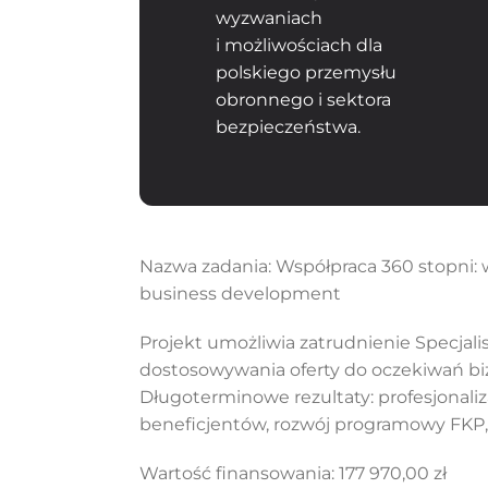
wyzwaniach
i możliwościach dla
polskiego przemysłu
obronnego i sektora
bezpieczeństwa.
Nazwa zadania: Współpraca 360 stopni: 
business development
Projekt umożliwia zatrudnienie Specjal
dostosowywania oferty do oczekiwań bi
Długoterminowe rezultaty: profesjonaliza
beneficjentów, rozwój programowy FKP, 
Wartość finansowania: 177 970,00 zł