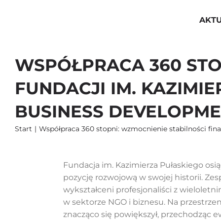
Przejdź
do
AKT
zawartości
WSPÓŁPRACA 360 STO
FUNDACJI IM. KAZIM
BUSINESS DEVELOPM
Start
Współpraca 360 stopni: wzmocnienie stabilności fin
Fundacja im. Kazimierza Pułaskiego osi
pozycję rozwojową w swojej historii. Zes
wykształceni profesjonaliści z wielole
w sektorze NGO i biznesu. Na przestrzeni
znacząco się powiększył, przechodząc 