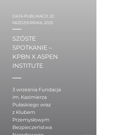
DATA PUBLIKACJI: 22
DATA 
PAŹDZIERNIKA, 2025
WRZE
SZÓSTE
PA
SPOTKANIE –
EKS
KPBN X ASPEN
PO
INSTITUTE
MI
SA
PR
3 września Fundacja
OB
im. Kazimierza
202
Pułaskiego wraz
z Klubem
Przemysłowym
3 wr
Bezpieczeństwa
im. 
Narodowego