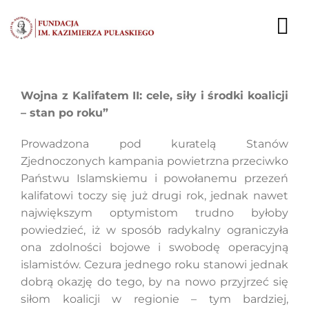
Przejdź
do
To
zawartości
Nav
AKTUALNOŚCI
Wojna z Kalifatem II: cele, siły i środki koalicji
– stan po roku”
EKSPERCI
Prowadzona pod kuratelą Stanów
PUBLIKACJE
Zjednoczonych kampania powietrzna przeciwko
Państwu Islamskiemu i powołanemu przezeń
DZIAŁALNOŚĆ
kalifatowi toczy się już drugi rok, jednak nawet
największym optymistom trudno byłoby
FUNDACJA
powiedzieć, iż w sposób radykalny ograniczyła
ona zdolności bojowe i swobodę operacyjną
KARIERA
islamistów. Cezura jednego roku stanowi jednak
dobrą okazję do tego, by na nowo przyjrzeć się
KONTAKT
siłom koalicji w regionie – tym bardziej,