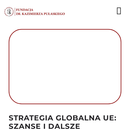
Przejdź
do
To
zawartości
Nav
AKTUALNOŚCI
EKSPERCI
PUBLIKACJE
DZIAŁALNOŚĆ
FUNDACJA
KARIERA
Autor foto: Domena publiczna
STRATEGIA GLOBALNA UE:
KONTAKT
SZANSE I DALSZE