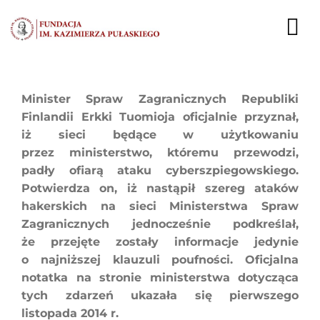
Przejdź
do
To
zawartości
Nav
AKTUALNOŚCI
Minister Spraw Zagranicznych Republiki
Finlandii Erkki Tuomioja oficjalnie przyznał,
EKSPERCI
iż sieci będące w użytkowaniu
przez ministerstwo, któremu przewodzi,
PUBLIKACJE
padły ofiarą ataku cyberszpiegowskiego.
Potwierdza on, iż nastąpił szereg ataków
DZIAŁALNOŚĆ
hakerskich na sieci Ministerstwa Spraw
Zagranicznych jednocześnie podkreślał,
FUNDACJA
że przejęte zostały informacje jedynie
o najniższej klauzuli poufności. Oficjalna
KARIERA
notatka na stronie ministerstwa dotycząca
tych zdarzeń ukazała się pierwszego
KONTAKT
listopada 2014 r.