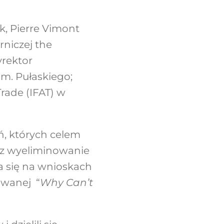
k, Pierre Vimont
niczej the
yrektor
m. Pułaskiego;
Trade (IFAT) w
ń, których celem
az wyeliminowanie
a się na wnioskach
owanej “
Why Can’t