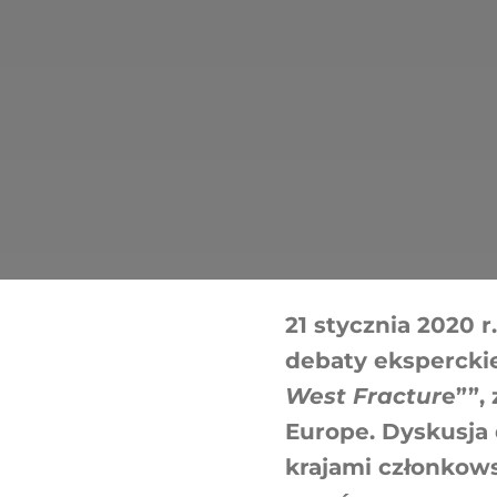
21 stycznia 2020 
debaty eksperckiej
West Fractur
e””,
Europe. Dyskusja
krajami członkows