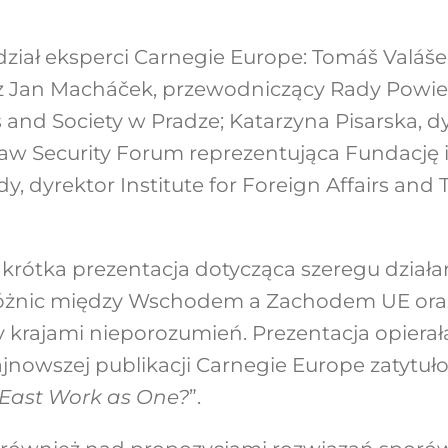
udział eksperci Carnegie Europe: Tomáš Valáše
az Jan Macháček, przewodniczący Rady Powier
ics and Society w Pradze; Katarzyna Pisarska, d
 Security Forum reprezentująca Fundację i
, dyrektor Institute for Foreign Affairs and 
krótka prezentacja dotycząca szeregu działa
 różnic między Wschodem a Zachodem UE or
y krajami nieporozumień. Prezentacja opierał
nowszej publikacji Carnegie Europe zatytuł
 East Work as One?
”.