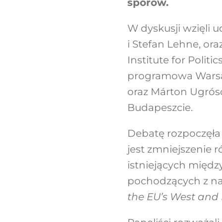
sporów.
W dyskusji wzięli 
i Stefan Lehne, or
Institute for Polit
programowa Warsaw
oraz Márton Ugrósdy
Budapeszcie.
Debatę rozpoczęła 
jest zmniejszenie
istniejących międz
pochodzących z naj
the EU’s West and