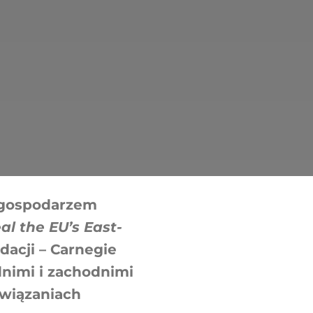
a gospodarzem
l the EU’s East-
dacji – Carnegie
nimi i zachodnimi
związaniach