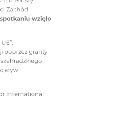
dzielili się
ód-Zachód.
spotkaniu wzięło
 UE”,
ji poprzez granty
szehradzkiego
icjatyw
r International