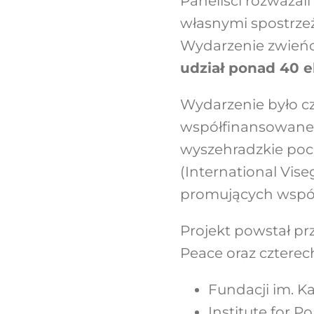
Paneliści rozważali
własnymi spostrze
Wydarzenie zwieńcz
udział ponad 40 e
Wydarzenie było cz
współfinansowanego
wyszehradzkie po
(International Vise
promujących współ
Projekt powstał p
Peace oraz czterech
Fundacji im. Ka
Institute for Po