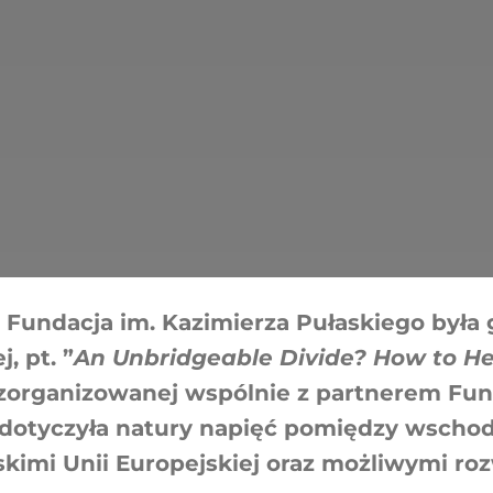
r. Fundacja im. Kazimierza Pułaskiego był
, pt. ”
An Unbridgeable Divide? How to Hea
 zorganizowanej wspólnie z partnerem Fun
 dotyczyła natury napięć pomiędzy wschod
kimi Unii Europejskiej oraz możliwymi ro