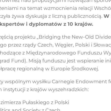
 również nad propozycjami rozwiązań sporów i 
żeniami na temat wzmocnienia relacji Wsch
yła żywa dyskusja z liczną publicznością.
W 
kspertów i dyplomatów z 10 krajów.
ęścią projektu „Bridging the New-Old Divide
 przez rządy Czech, Węgier, Polski i Słowac
chodzące z Międzynarodowego Funduszu Wy
grad Fund). Misją funduszu jest wspieranie in
pracę regionalną w Europie Środkowej.
rzy wspólnym wysiłku Carnegie Endowment fo
 instytucji z krajów wyszehradzkich:
zimierza Pułaskiego z Polski
litics and Society z Czech