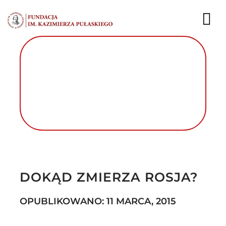
Przejdź
do
To
zawartości
Nav
AKTUALNOŚCI
EKSPERCI
PUBLIKACJE
DZIAŁALNOŚĆ
Autor foto: Fundacja im. Kazimierza
Pułaskiego
FUNDACJA
DOKĄD ZMIERZA ROSJA?
KARIERA
OPUBLIKOWANO: 11 MARCA, 2015
KONTAKT