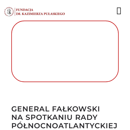
Przejdź
do
To
zawartości
Nav
AKTUALNOŚCI
EKSPERCI
PUBLIKACJE
DZIAŁALNOŚĆ
Autor foto: Fundacja im. Kazimierza
FUNDACJA
Pułaskiego
GENERAL FAŁKOWSKI
KARIERA
NA SPOTKANIU RADY
KONTAKT
PÓŁNOCNOATLANTYCKIEJ