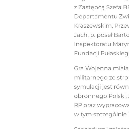
z Zastępcą Szefa 
Departamentu Zwie
Kraszewskim, Prze
Jach, p. poseł Bart
Inspektoratu Mary
Fundacji Pułaskieg
Gra Wojenna miała 
militarnego ze str
symulacji jest rów
obronnego Polski, 
RP oraz wypracowan
w tym szczególnie