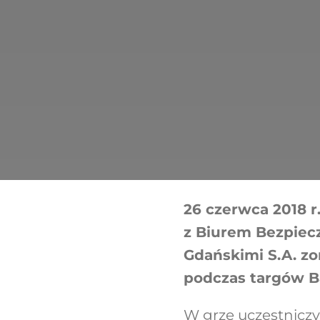
26 czerwca 2018 r
z Biurem Bezpie
Gdańskimi S.A. 
podczas targów Ba
W grze uczestniczy