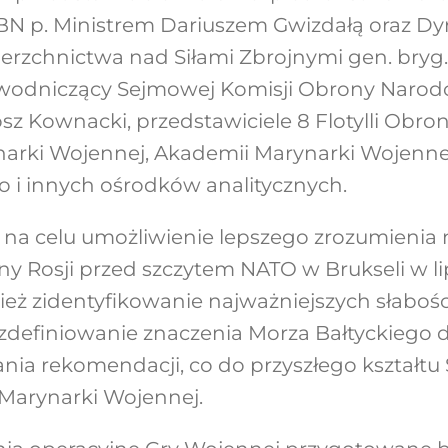
BBN p. Ministrem Dariuszem Gwizdałą oraz D
rzchnictwa nad Siłami Zbrojnymi gen. bryg
wodniczący Sejmowej Komisji Obrony Narodo
osz Kownacki, przedstawiciele 8 Flotylli Obr
narki Wojennej, Akademii Marynarki Wojennej
o i innych ośrodków analitycznych.
na celu umożliwienie lepszego zrozumienia 
ony Rosji przed szczytem NATO w Brukseli w l
nież zidentyfikowanie najważniejszych słaboś
zdefiniowanie znaczenia Morza Bałtyckiego 
ia rekomendacji, co do przyszłego kształtu S
 Marynarki Wojennej.