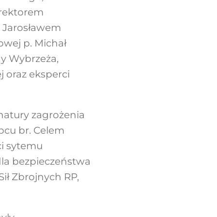
yrektorem
. Jarosławem
wej p. Michał
ony Wybrzeża,
 oraz eksperci
natury zagrożenia
ipcu br. Celem
ci sytemu
dla bezpieczeństwa
ił Zbrojnych RP,