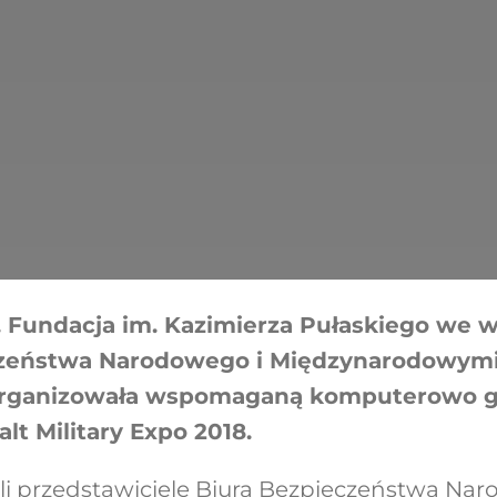
. Fundacja im. Kazimierza Pułaskiego we 
czeństwa Narodowego i Międzynarodowymi
zorganizowała wspomaganą komputerowo 
lt Military Expo 2018.
li przedstawiciele Biura Bezpieczeństwa Nar