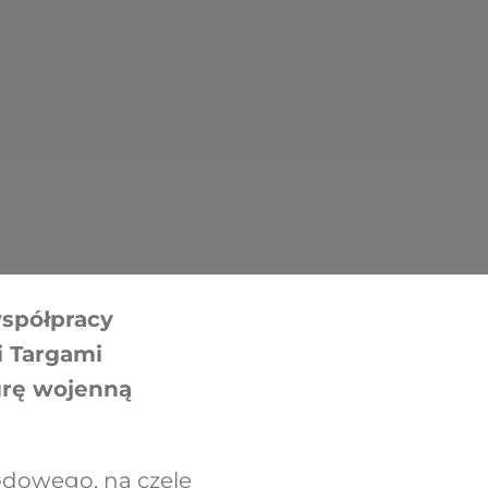
współpracy
 Targami
grę wojenną
odowego, na czele