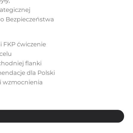
yły,
ategicznej
ro Bezpieczeństwa
i FKP ćwiczenie
celu
hodniej flanki
endacje dla Polski
ci wzmocnienia