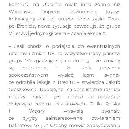
konfliktu na Ukrainie miała inne zdanie niż
Warszawa. Dopiero zeszłoroczny kryzys
imigracyjny dał tej grupie nowe życie. Teraz,
Szukaj
po Brexicie, nowa sytuacja powoduje, że grupa
V4 mówi jednym głosem – ocenia ekspert.
– Jeśli chodzi o podejście do ewentualnych
reformy i zmian UE, to wszystkie rządy państw
grupy V4 zgadzają się co do tego, że zmiany
są potrzebne, i że Unia powinna
społeczeństwom wysłać jasny sygnał,
że odrobiła lekcje z Brexitu – stwierdza Jakub
Groszkowski. Dodaje, że „są dość istotne różnice
między rządami, jeśli chodzi do podejście
dotyczące reform traktatowych. O ile Polska
i Węgry wysyłają sygnały,
że byłyby zainteresowane otwieraniem
traktatów, to już Czechy mówią zdecydowanie