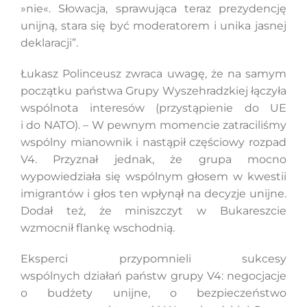
»nie«. Słowacja, sprawująca teraz prezydencję
unijną, stara się być moderatorem i unika jasnej
deklaracji”.
Łukasz Polinceusz zwraca uwagę, że na samym
początku państwa Grupy Wyszehradzkiej łączyła
wspólnota interesów (przystąpienie do UE
i do NATO). – W pewnym momencie zatraciliśmy
wspólny mianownik i nastąpił częściowy rozpad
V4. Przyznał jednak, że grupa mocno
wypowiedziała się wspólnym głosem w kwestii
imigrantów i głos ten wpłynął na decyzje unijne.
Dodał też, że miniszczyt w Bukareszcie
wzmocnił flankę wschodnią.
Eksperci przypomnieli sukcesy
wspólnych działań państw grupy V4: negocjacje
o budżety unijne, o bezpieczeństwo