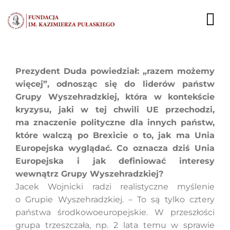
Przejdź
do
To
zawartości
Nav
AKTUALNOŚCI
Prezydent Duda powiedział: „razem możemy
więcej”, odnosząc się do liderów państw
EKSPERCI
Grupy Wyszehradzkiej, która w kontekście
kryzysu, jaki w tej chwili UE przechodzi,
PUBLIKACJE
ma znaczenie polityczne dla innych państw,
które walczą po Brexicie o to, jak ma Unia
DZIAŁALNOŚĆ
Europejska wyglądać. Co oznacza dziś Unia
Europejska i jak definiować interesy
FUNDACJA
wewnątrz Grupy Wyszehradzkiej?
Jacek Wojnicki radzi realistyczne myślenie
KARIERA
o Grupie Wyszehradzkiej. – To są tylko cztery
państwa środkowoeuropejskie. W przeszłości
KONTAKT
grupa trzeszczała, np. 2 lata temu w sprawie