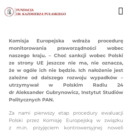
Przejdź
do
To
zawartości
Nav
AKTUALNOŚCI
Komisja Europejska wdraża procedurę
monitorowania praworządności wobec
EKSPERCI
naszego kraju. – Choć sankcji wobec Polski
ze strony UE jeszcze nie ma, nie oznacza,
PUBLIKACJE
że w ogóle ich nie będzie. Ich nałożenie jest
zależne od dalszego rozwoju wypadków –
DZIAŁALNOŚĆ
utrzymywał w Polskim Radiu 24
dr Aleksander Gubrynowicz, Instytut Studiów
FUNDACJA
Politycznych PAN.
KARIERA
Za nami pierwszy etap procedury ewaluacji
Polski przez Komisję Europejską w związku
KONTAKT
z m.in. przyjęciem kontrowersyjnej noweli