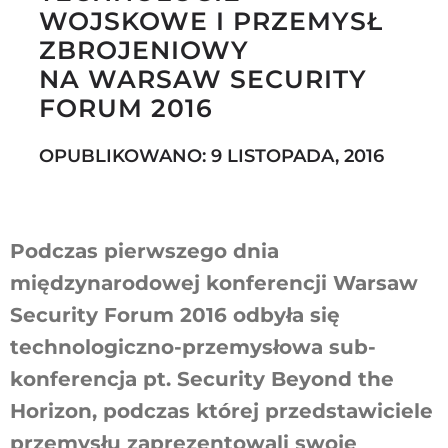
WOJSKOWE I PRZEMYSŁ
ZBROJENIOWY
NA WARSAW SECURITY
Szukaj
FORUM 2016
OPUBLIKOWANO: 9 LISTOPADA, 2016
Podczas pierwszego dnia
międzynarodowej konferencji Warsaw
Security Forum 2016 odbyła się
technologiczno-przemysłowa sub-
konferencja pt. Security Beyond the
Horizon, podczas której przedstawiciele
przemysłu zaprezentowali swoje