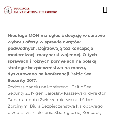
Przejdź
do
To
zawartości
Nav
AKTUALNOŚCI
Niedługo MON ma ogłosić decyzję w sprawie
wyboru oferty w sprawie okrętów
EKSPERCI
podwodnych. Dojrzewają też koncepcje
modernizacji marynarki wojennej. O tych
PUBLIKACJE
sprawach i różnych pomysłach na polską
strategię bezpieczeństwa na morzu,
DZIAŁALNOŚĆ
dyskutowano na konferencji Baltic Sea
Security 2017.
FUNDACJA
Podczas panelu na konferencji Baltic Sea
Security 2017 gen. Jarosław Kraszewski, dyrektor
KARIERA
Departamentu Zwierzchnictwa nad Siłami
Zbrojnymi Biura Bezpieczeństwa Narodowego
KONTAKT
przedstawiał założenia Strategicznej Koncepcji