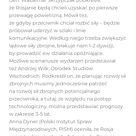
Gen. Waldemar Skrzypczak podkreślił,
że Rosjanie będą chcieli uzyskać po pierwsze
przewagę powietrzną. Mówił też,
że gdyby przeciwnik chciał rozbić siły – będzie
próbował uderzyć w szlaki i linie
komunikacyjne. Według niego trzeba zwiększyć
lądowe siły zbrojne, brakuje nam 1-2 dywizji,
by prowadzić ew. działania opóźniające.
Możliwe scenariusze wydarzeń przedstawiał
też Andrzej Wilk, Ośrodek Studiów
Wschodnich. Podkreślił on, że planując rozwój sił
zbrojnych musimy jednocześnie patrzeć
na rozwój sił zbrojnych potencjalnego
przeciwnika, a tutaj, ze względu na postęp
technologiczny, można przedstawiać prognozy
w zakresie 3-5 lat.
Anna Dyner (Polski Instytut Spraw
Międzynarodowych, PISM) oceniła, że Rosja