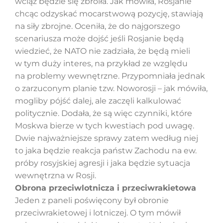
wciąż będzie się zbroiła. Jak mówiła, Rosjanie
chcąc odzyskać mocarstwową pozycję, stawiają
na siły zbrojne. Oceniła, że do najgorszego
scenariusza może dojść jeśli Rosjanie będą
wiedzieć, że NATO nie zadziała, że będą mieli
w tym duży interes, na przykład ze względu
na problemy wewnętrzne. Przypomniała jednak
o zarzuconym planie tzw. Noworosji – jak mówiła,
mogliby pójść dalej, ale zaczęli kalkulować
politycznie. Dodała, że są więc czynniki, które
Moskwa bierze w tych kwestiach pod uwagę.
Dwie najważniejsze sprawy zatem według niej
to jaka będzie reakcja państw Zachodu na ew.
próby rosyjskiej agresji i jaka będzie sytuacja
wewnętrzna w Rosji.
Obrona przeciwlotnicza i przeciwrakietowa
Jeden z paneli poświęcony był obronie
przeciwrakietowej i lotniczej. O tym mówił