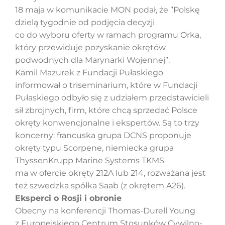
18 maja w komunikacie MON podał, że ”Polskę
dzielą tygodnie od podjęcia decyzji
co do wyboru oferty w ramach programu Orka,
który przewiduje pozyskanie okrętów
podwodnych dla Marynarki Wojennej”.
Kamil Mazurek z Fundacji Pułaskiego
informował o triseminarium, które w Fundacji
Pułaskiego odbyło się z udziałem przedstawicieli
sił zbrojnych, firm, które chcą sprzedać Polsce
okręty konwencjonalne i ekspertów. Są to trzy
koncerny: francuska grupa DCNS proponuje
okręty typu Scorpene, niemiecka grupa
ThyssenKrupp Marine Systems TKMS
ma w ofercie okręty 212A lub 214, rozważana jest
też szwedzka spółka Saab (z okrętem A26).
Eksperci o Rosji i obronie
Obecny na konferencji Thomas-Durell Young
z Europejskiego Centrum Stosunków Cywilno-