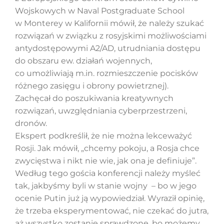
Wojskowych w Naval Postgraduate School
w Monterey w Kalifornii mówił, że należy szukać
rozwiązań w związku z rosyjskimi możliwościami
antydostępowymi A2/AD, utrudniania dostępu
do obszaru ew. działań wojennych,
co umożliwiają m.in. rozmieszczenie pocisków
różnego zasięgu i obrony powietrznej).
Zachęcał do poszukiwania kreatywnych
rozwiązań, uwzględniania cyberprzestrzeni,
dronów.
Ekspert podkreślił, że nie można lekceważyć
Rosji. Jak mówił, „chcemy pokoju, a Rosja chce
zwycięstwa i nikt nie wie, jak ona je definiuje”.
Według tego gościa konferencji należy myśleć
tak, jakbyśmy byli w stanie wojny – bo w jego
ocenie Putin już ją wypowiedział. Wyraził opinię,
że trzeba eksperymentować, nie czekać do jutra,
aż wszystko zostanie sprawdzone, bo możemy