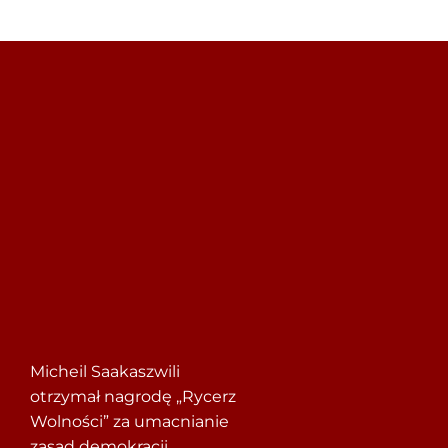
Szukaj
Micheil Saakaszwili
otrzymał nagrodę „Rycerz
Wolności” za umacnianie
zasad demokracji