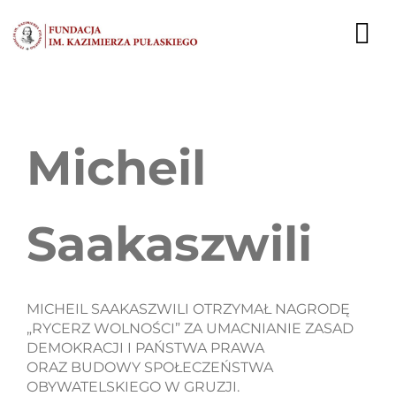
Przejdź
do
To
zawartości
Nav
AKTUALNOŚCI
Micheil
EKSPERCI
PUBLIKACJE
Saakaszwili
DZIAŁALNOŚĆ
FUNDACJA
MICHEIL SAAKASZWILI OTRZYMAŁ NAGRODĘ
„RYCERZ WOLNOŚCI” ZA UMACNIANIE ZASAD
KARIERA
DEMOKRACJI I PAŃSTWA PRAWA
ORAZ BUDOWY SPOŁECZEŃSTWA
KONTAKT
OBYWATELSKIEGO W GRUZJI.