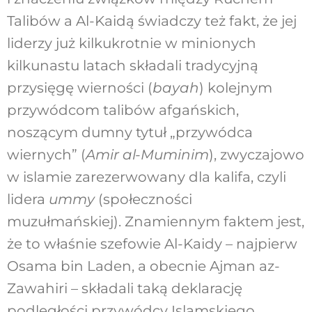
Talibów a Al-Kaidą świadczy też fakt, że jej
liderzy już kilkukrotnie w minionych
kilkunastu latach składali tradycyjną
przysięgę wierności (
bayah
) kolejnym
przywódcom talibów afgańskich,
noszącym dumny tytuł „przywódca
wiernych” (
Amir al-Muminim
), zwyczajowo
w islamie zarezerwowany dla kalifa, czyli
lidera
ummy
(społeczności
muzułmańskiej). Znamiennym faktem jest,
że to właśnie szefowie Al-Kaidy – najpierw
Osama bin Laden, a obecnie Ajman az-
Zawahiri – składali taką deklarację
podległości przywódcy Islamskiego