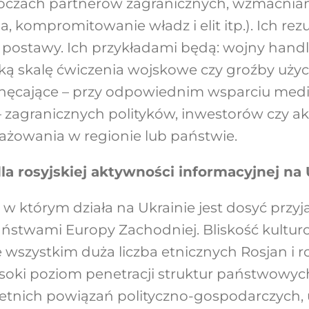
 oczach partnerów zagranicznych, wzmacniani
, kompromitowanie władz i elit itp.). Ich re
i postawy. Ich przykładami będą: wojny handl
ką skalę ćwiczenia wojskowe czy groźby użyc
chęcające – przy odpowiednim wsparciu medi
agranicznych polityków, inwestorów czy a
ażowania w regionie lub państwie.
 rosyjskiej aktywności informacyjnej na 
 w którym działa na Ukrainie jest dosyć przyj
stwami Europy Zachodniej. Bliskość kulturo
e wszystkim duża liczba etnicznych Rosjan i 
oki poziom penetracji struktur państwowych
letnich powiązań polityczno-gospodarczych, 