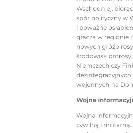
Wschodniej, biorąc
spór polityczny w
i poważne osłabieni
gracza w regionie 
nowych gróźb rosyj
środowisk prorosyjs
Niemczech czy Finl
dezintegracyjnych w
wojennych na Don
Wojna informacyj
Wojna informacyjn
cywilną i militarn