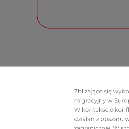
Zbliżające się wyb
migracyjny w Euro
W kontekście konfli
działań z obszaru 
zagranicznej. W sz