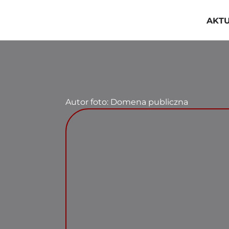
Przejdź
do
AKT
zawartości
Autor foto: Domena publiczna