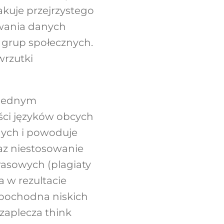
kuje przejrzystego
wania danych
h grup społecznych.
wrzutki
 Jednym
ści języków obcych
nych i powoduje
az niestosowanie
asowych (plagiaty
a w rezultacie
 pochodna niskich
 zaplecza think