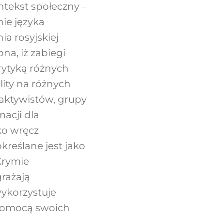
ntekst społeczny –
ie języka
ia rosyjskiej
na, iż zabiegi
krytyką różnych
ity na różnych
 aktywistów, grupy
acji dla
ko wręcz
reślane jest jako
 Krymie
grażają
ykorzystuje
 pomocą swoich