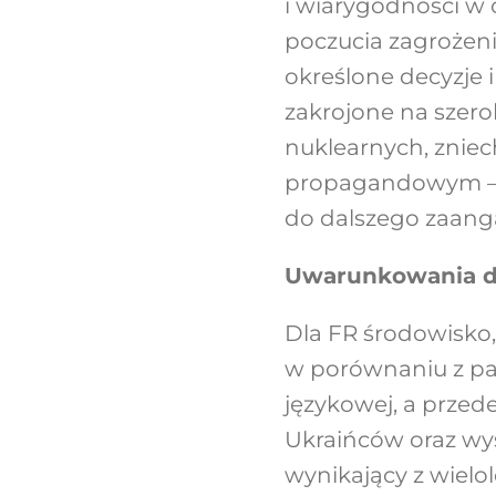
i wiarygodności w
poczucia zagrożenia
określone decyzje 
zakrojone na szero
nuklearnych, znie
propagandowym – z
do dalszego zaang
Uwarunkowania dla
Dla FR środowisko,
w porównaniu z pań
językowej, a przed
Ukraińców oraz wys
wynikający z wielo