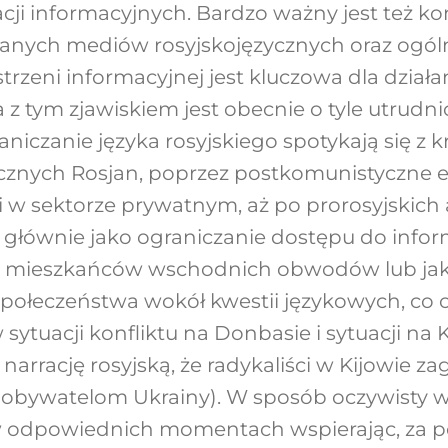
ji informacyjnych. Bardzo ważny jest też ko
nych mediów rosyjskojęzycznych oraz ogóln
trzeni informacyjnej jest kluczowa dla działan
 tym zjawiskiem jest obecnie o tyle utrudnio
niczanie języka rosyjskiego spotykają się z 
cznych Rosjan, poprzez postkomunistyczne el
i w sektorze prywatnym, aż po prorosyjskich
, głównie jako ograniczanie dostępu do inform
h mieszkańców wschodnich obwodów lub ja
ołeczeństwa wokół kwestii językowych, co ok
 sytuacji konfliktu na Donbasie i sytuacji na
narrację rosyjską, że radykaliści w Kijowie za
 obywatelom Ukrainy). W sposób oczywisty w
, w odpowiednich momentach wspierając, za