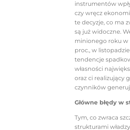
instrumentów wpływ
czy wręcz ekonomic
te decyzje, co ma z
są już widoczne. W
minionego roku w 
proc., w listopadzie
tendencje spadkow
własności najwięks
oraz ci realizujący
czynników generuj
Główne błędy w st
Tym, co zwraca szc
strukturami władzy