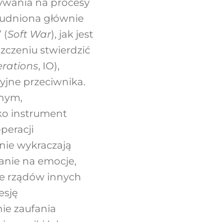
ływania na procesy
trudniona głównie
 (
Soft War
), jak jest
zczeniu stwierdzić
rations
, IO),
yjne przeciwnika.
znym,
ko instrument
peracji
tnie wykraczają
anie na emocje,
e rządów innych
esję
ie zaufania