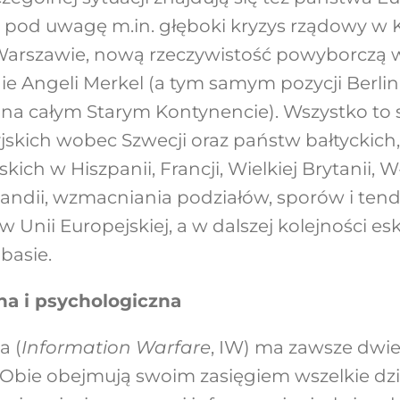
 pod uwagę m.in. głęboki kryzys rządowy w Ki
 Warszawie, nową rzeczywistość powyborczą w
e Angeli Merkel (a tym samym pozycji Berlina
i na całym Starym Kontynencie). Wszystko to 
skich wobec Szwecji oraz państw bałtyckich, 
kich w Hiszpanii, Francji, Wielkiej Brytanii, 
andii, wzmacniania podziałów, sporów i tend
 Unii Europejskiej, a w dalszej kolejności esk
basie.
na i psychologiczna
a (
Information Warfare
, IW) ma zawsze dwie
ą. Obie obejmują swoim zasięgiem wszelkie dzi