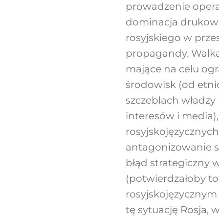
prowadzenie operac
dominacja drukowa
rosyjskiego w przes
propagandy. Walka z
mające na celu ogra
środowisk (od etni
szczeblach władzy 
interesów i media)
rosyjskojęzycznyc
antagonizowanie sp
błąd strategiczny w
(potwierdzałoby to 
rosyjskojęzycznym
tę sytuację Rosja