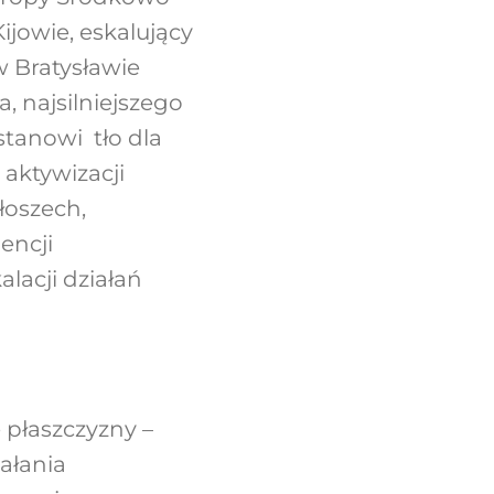
jowie, eskalujący
 Bratysławie
, najsilniejszego
stanowi tło dla
aktywizacji
Włoszech,
encji
alacji działań
 płaszczyzny –
ałania