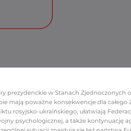
ory prezydenckie w Stanach Zjednoczonych o
pie mają poważne konsekwencje dla całego 
ktu rosyjsko-ukraińskiego, ułatwiają Federacj
wojny psychologicznej, a także kontynuację a
czególnej sytuacji znajdują się też państwa 