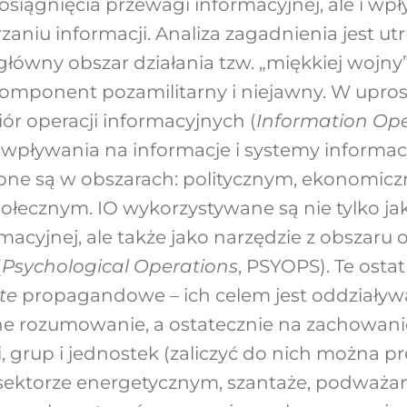
iągnięcia przewagi informacyjnej, ale i wp
zaniu informacji. Analiza zagadnienia jest u
główny obszar działania tzw. „miękkiej wojny”
komponent pozamilitarny i niejawny. W upros
biór operacji informacyjnych (
Information Ope
 wpływania na informacje i systemy informac
one są w obszarach: politycznym, ekonomic
ołecznym. IO wykorzystywane są nie tylko ja
macyjnej, ale także jako narzędzie z obszaru o
(
Psychological Operations
, PSYOPS). Te osta
cte
propagandowe – ich celem jest oddziaływ
e rozumowanie, a ostatecznie na zachowani
, grup i jednostek (zaliczyć do nich można pr
sektorze energetycznym, szantaże, podważan