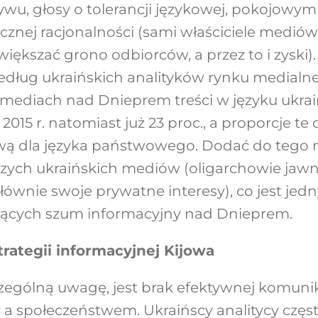
u, głosy o tolerancji językowej, pokojowym
znej racjonalności (sami właściciele medió
większać grono odbiorców, a przez to i zyski).
edług ukraińskich analityków rynku medialne
mediach nad Dnieprem treści w języku ukrai
 2015 r. natomiast już 23 proc., a proporcje te
ą dla języka państwowego. Dodać do tego 
zych ukraińskich mediów (oligarchowie jawn
 głównie swoje prywatne interesy), co jest j
ących szum informacyjny nad Dnieprem.
rategii informacyjnej Kijowa
zególną uwagę, jest brak efektywnej komuni
 a społeczeństwem. Ukraińscy analitycy częst