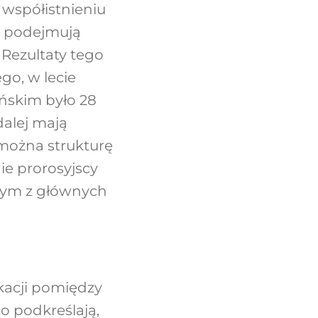
 współistnieniu
w podejmują
 Rezultaty tego
go, w lecie
ńskim było 28
 dalej mają
można strukturę
ie prorosyjscy
ednym z głównych
kacji pomiędzy
o podkreślają,