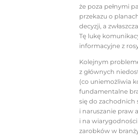
że poza pełnymi pa
przekazu o plana
decyzji, a zwłaszc
Tę lukę komunikacy
informacyjne z ros
Kolejnym probleme
z głównych niedos
(co uniemożliwia k
fundamentalne brak
się do zachodnich
i naruszanie praw a
i na wiarygodności
zarobków w branży 