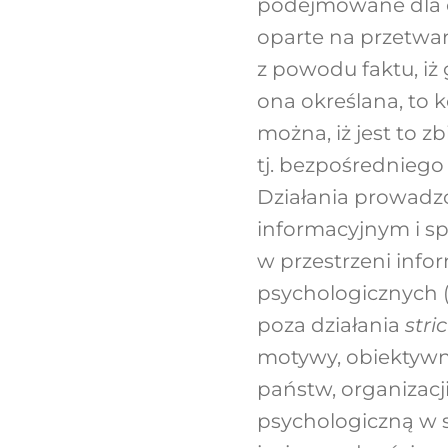
podejmowane dla os
oparte na przetwar
z powodu faktu, iż 
ona określana, to 
można, iż jest to z
tj. bezpośredniego
Działania prowadz
informacyjnym i sp
w przestrzeni infor
psychologicznych 
poza działania
stri
motywy, obiektywn
państw, organizacji
psychologiczną w 