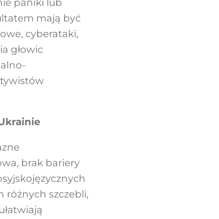
e paniki lub
zultatem mają być
owe, cyberataki,
ia głowic
alno-
ktywistów
Ukrainie
azne
wa, brak bariery
rosyjskojęzycznych
 różnych szczebli,
ułatwiają