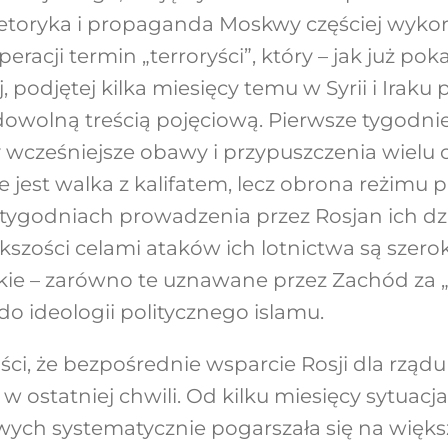
Retoryka i propaganda Moskwy częściej wykor
eracji termin „terroryści”, który – jak już pok
 podjętej kilka miesięcy temu w Syrii i Iraku p
wolną treścią pojęciową. Pierwsze tygodnie r
ły wcześniejsze obawy i przypuszczenia wielu
 jest walka z kalifatem, lecz obrona reżimu 
u tygodniach prowadzenia przez Rosjan ich d
szości celami ataków ich lotnictwa są szer
kie – zarówno te uznawane przez Zachód za 
 do ideologii politycznego islamu.
ści, że bezpośrednie wsparcie Rosji dla rzą
w ostatniej chwili. Od kilku miesięcy sytuacj
dowych systematycznie pogarszała się na więk