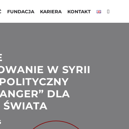
Ć
FUNDACJA
KARIERA
KONTAKT
E
WANIE W SYRII
POLITYCZNY
ANGER” DLA
I ŚWIATA
5