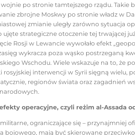
j wojnie po stronie tamtejszego rządu. Takie 
anie zbrojne Moskwy po stronie władz w D
iastowej zmianie uległy zarówno sytuacja o
ko ujęte strategiczne otoczenie tej trwającej ju
cie Rosji w Lewancie wywołało efekt „geopo
zasięg wykracza poza wąsko postrzeganą kwes
iskiego Wschodu. Wiele wskazuje na to, że po
i rosyjskiej interwencji w Syrii sięgną wielu,
matycznie, regionów świata oraz zagadnień 
narodowych.
 efekty operacyjne, czyli reżim al-Assada o
 militarne, ograniczające się – przynajmniej of
twa bojowego, mają być skierowane przeciwko