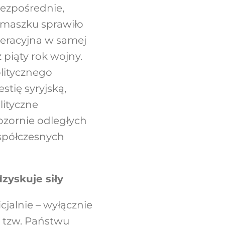
bezpośrednie,
amaszku sprawiło
peracyjna w samej
ż piąty rok wojny.
litycznego
tię syryjską,
lityczne
 pozornie odległych
współczesnych
dzyskuje siły
icjalnie – wyłącznie
 tzw. Państwu