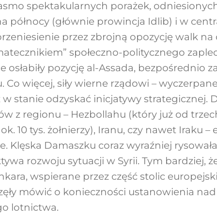
smo spektakularnych porażek, odniesionych 
na północy (głównie prowincja Idlib) i w centra
przeniesienie przez zbrojną opozycję walk na
matecznikiem” społeczno-politycznego zaple
e osłabiły pozycję al-Assada, bezpośrednio za
 Co więcej, siły wierne rządowi – wyczerpane
ż w stanie odzyskać inicjatywy strategicznej
w z regionu – Hezbollahu (który już od trzec
ok. 10 tys. żołnierzy), Iranu, czy nawet Iraku 
ce. Klęska Damaszku coraz wyraźniej rysowała
tywa rozwoju sytuacji w Syrii. Tym bardziej,
kara, wspierane przez część stolic europejsk
częły mówić o konieczności ustanowienia nad 
go lotnictwa.