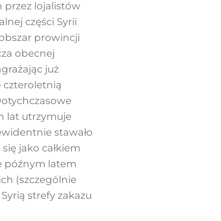
przez lojalistów
lnej części Syrii
 obszar prowincji
cza obecnej
grażając już
 czteroletnią
. Dotychczasowe
h lat utrzymuje
– ewidentnie stawało
 się jako całkiem
 że późnym latem
ich (szczególnie
Syrią strefy zakazu