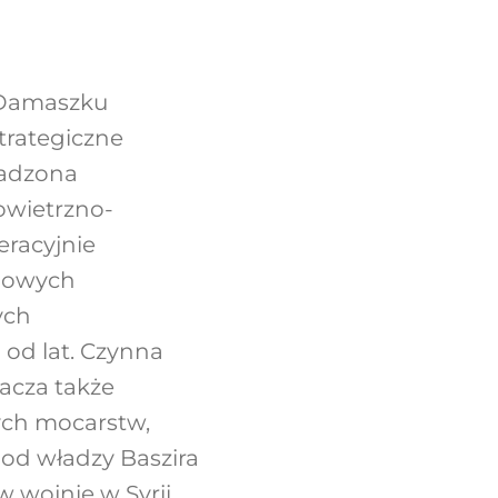
w Damaszku
trategiczne
wadzona
owietrzno-
eracyjnie
ojowych
ych
 od lat. Czynna
nacza także
ych mocarstw,
e od władzy Baszira
w wojnie w Syrii