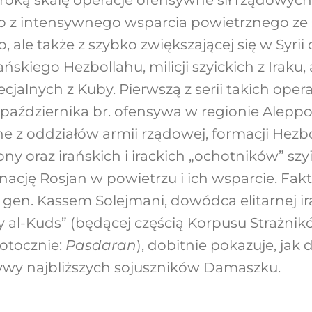
roką skalę operacje ofensywne sił rządowych. 
lko z intensywnego wsparcia powietrznego ze 
 ale także z szybko zwiększającej się w Syrii
ibańskiego Hezbollahu, milicji szyickich z Irak
pecjalnych z Kuby. Pierwszą z serii takich oper
października br. ofensywa w regionie Aleppo, 
one z oddziałów armii rządowej, formacji Hezb
ny oraz irańskich i irackich „ochotników” szy
cję Rosjan w powietrzu i ich wsparcie. Fakt,
e gen. Kassem Solejmani, dowódca elitarnej ir
y al-Kuds” (będącej częścią Korpusu Strażnik
potocznie:
Pasdaran
), dobitnie pokazuje, jak 
ktywy najbliższych sojuszników Damaszku.