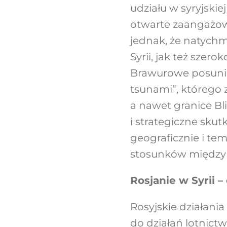
udziału w syryjskie
otwarte zaangażow
jednak, że natychm
Syrii, jak też szero
Brawurowe posunię
tsunami”, którego 
a nawet granice Bl
i strategiczne skutk
geograficznie i te
stosunków między
Rosjanie w Syrii –
Rosyjskie działania
do działań lotnic