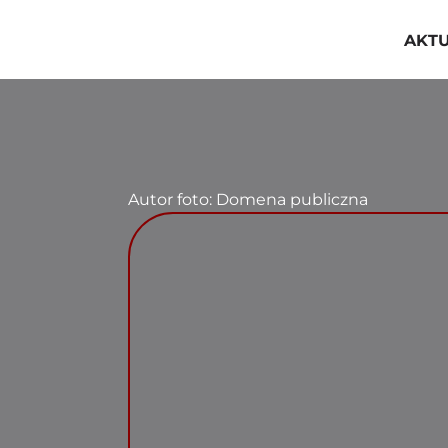
Przejdź
do
AKT
zawartości
Autor foto: Domena publiczna