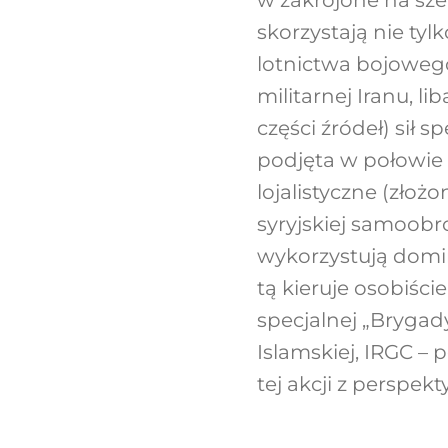
w zakrojone na sze
skorzystają nie ty
lotnictwa bojowego,
militarnej Iranu, l
części źródeł) sił s
podjęta w połowie 
lojalistyczne (złoż
syryjskiej samoobro
wykorzystują domina
tą kieruje osobiści
specjalnej „Brygad
Islamskiej, IRGC – 
tej akcji z perspe