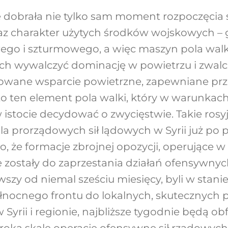
dobrała nie tylko sam moment rozpoczęcia s
 oraz charakter użytych środków wojskowych –
go i szturmowego, a więc maszyn pola walki,
h wywalczyć dominację w powietrzu i zwalc
owane wsparcie powietrzne, zapewniane prze
to ten element pola walki, który w warunkach
 istocie decydować o zwycięstwie. Takie rosyj
dla prorządowych sił lądowych w Syrii już p
, że formacje zbrojnej opozycji, operujące w
 zostały do zaprzestania działań ofensywnych.
erwszy od niemal sześciu miesięcy, byli w stanie
łnocnego frontu do lokalnych, skutecznych 
 Syrii i regionie, najbliższe tygodnie będą ob