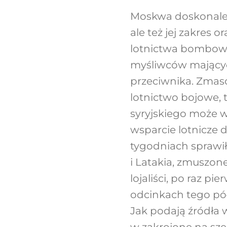
Moskwa doskonale 
ale też jej zakres
lotnictwa bombowe
myśliwców mającyc
przeciwnika. Zmas
lotnictwo bojowe, 
syryjskiego może w
wsparcie lotnicze 
tygodniach sprawiło
i Latakia, zmuszone
lojaliści, po raz pi
odcinkach tego pó
Jak podają źródła w