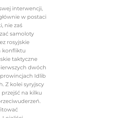
wej interwencji,
 głównie w postaci
 nie zaś
zać samoloty
z rosyjskie
 konfliktu
skie taktyczne
o pierwszych dwóch
 prowincjach Idlib
 Z kolei syryjscy
 przejść na kilku
przeciwuderzeń.
fitować