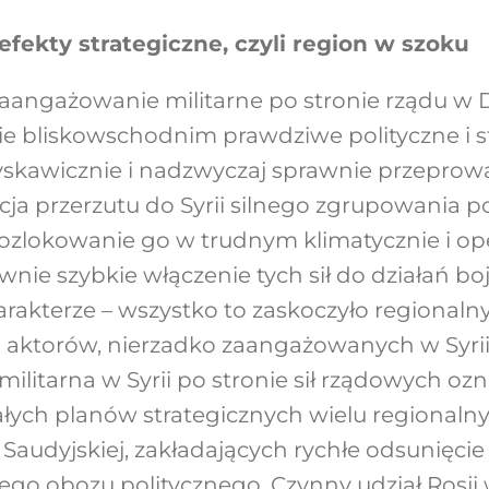
 efekty strategiczne, czyli region w szoku
 zaangażowanie militarne po stronie rządu 
e bliskowschodnim prawdziwe polityczne i s
Błyskawicznie i nadzwyczaj sprawnie przepro
cja przerzutu do Syrii silnego zgrupowania p
ozlokowanie go w trudnym klimatycznie i op
wnie szybkie włączenie tych sił do działań b
akterze – wszystko to zaskoczyło regionaln
 aktorów, nierzadko zaangażowanych w Syrii
ilitarna w Syrii po stronie sił rządowych oz
ałych planów strategicznych wielu regionaln
ii Saudyjskiej, zakładających rychłe odsunięci
jego obozu politycznego. Czynny udział Rosji 