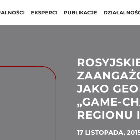
UALNOŚCI
EKSPERCI
PUBLIKACJE
DZIAŁALNOŚ
ROSYJSKI
ZAANGAŻO
JAKO GEO
„GAME-CH
REGIONU 
17 LISTOPADA, 201