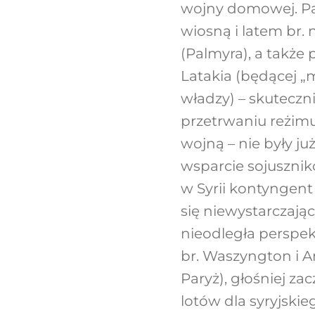
wojny domowej. Pa
wiosną i latem br. 
(Palmyra), a także 
Latakia (będącej „
władzy) – skuteczni
przetrwaniu reżimu.
wojną – nie były ju
wsparcie sojusznikó
w Syrii kontyngent 
się niewystarczają
nieodległa perspek
br. Waszyngton i An
Paryż), głośniej za
lotów dla syryjskie