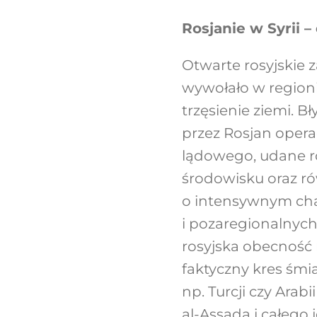
Rosjanie w Syrii –
Otwarte rosyjskie
wywołało w regioni
trzęsienie ziemi. 
przez Rosjan opera
lądowego, udane r
środowisku oraz ró
o intensywnym char
i pozaregionalnych
rosyjska obecność m
faktyczny kres śmi
np. Turcji czy Arab
al-Assada i całego 