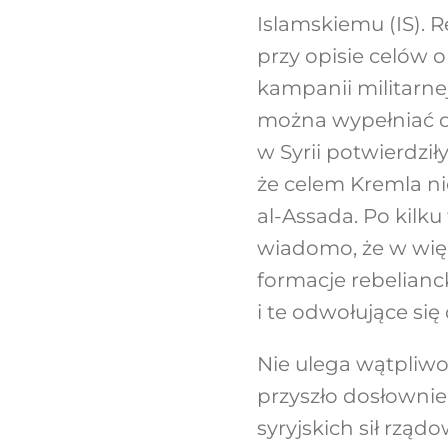
Islamskiemu (IS). 
przy opisie celów op
kampanii militarnej,
można wypełniać do
w Syrii potwierdzi
że celem Kremla nie
al-Assada. Po kilk
wiadomo, że w więk
formacje rebelianc
i te odwołujące się
Nie ulega wątpliwo
przyszło dosłownie 
syryjskich sił rzą