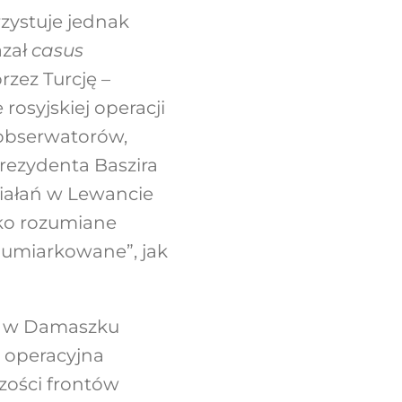
zystuje jednak
azał
casus
rzez Turcję –
osyjskiej operacji
 obserwatorów,
prezydenta Baszira
ziałań w Lewancie
oko rozumiane
„umiarkowane”, jak
du w Damaszku
a operacyjna
szości frontów