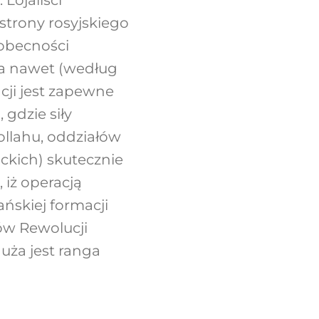
Lojaliści
strony rosyjskiego
 obecności
u, a nawet (według
acji jest zapewne
gdzie siły
ollahu, oddziałów
ickich) skutecznie
 iż operacją
ańskiej formacji
ów Rewolucji
duża jest ranga