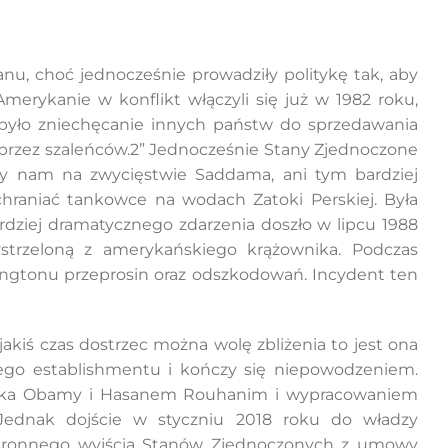
nu, choć jednocześnie prowadziły politykę tak, aby
merykanie w konflikt włączyli się już w 1982 roku,
em było zniechęcanie innych państw do sprzedawania
m przez szaleńców.2” Jednocześnie Stany Zjednoczone
ży nam na zwycięstwie Saddama, ani tym bardziej
chraniać tankowce na wodach Zatoki Perskiej. Była
rdziej dramatycznego zdarzenia doszło w lipcu 1988
ystrzeloną z amerykańskiego krążownika. Podczas
szyngtonu przeprosin oraz odszkodowań. Incydent ten
kiś czas dostrzec można wolę zbliżenia to jest ona
iego establishmentu i kończy się niepowodzeniem.
racka Obamy i Hasanem Rouhanim i wypracowaniem
Jednak dojście w styczniu 2018 roku do władzy
stronnego wyjścia Stanów Zjednoczonych z umowy