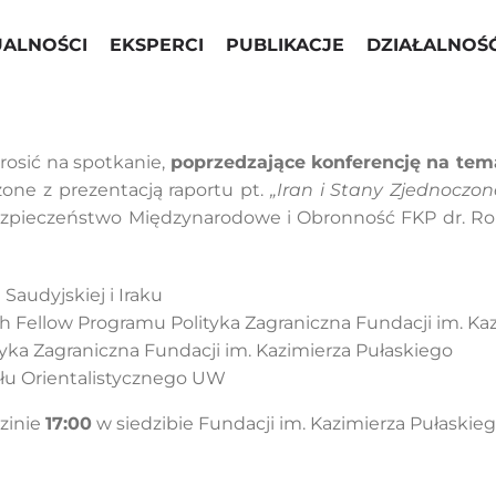
UALNOŚCI
EKSPERCI
PUBLIKACJE
DZIAŁALNOŚ
rosić na spotkanie,
poprzedzające konferencję na tem
one z prezentacją raportu pt.
„Iran i Stany Zjednoczo
ezpieczeństwo Międzynarodowe i Obronność FKP dr. Rob
Saudyjskiej i Iraku
h Fellow Programu Polityka Zagraniczna Fundacji im. Ka
tyka Zagraniczna Fundacji im. Kazimierza Pułaskiego
ału Orientalistycznego UW
zinie
17:00
w siedzibie Fundacji im. Kazimierza Pułaskieg