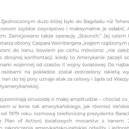
 Zjednoczonym dużo bliżej było do Bagdadu niż Tehera
stronom szybkie zwycięstwo i maksymalnie je osłabić. A
oryzm. Zainicjowano także operację „Staunch.” Jej cel
ekretarza obrony Caspara Weinbergera „krajem rządzony
broni do Iranu, bowiem po cichu mówiono: „nie zale
zbrojnej konfrontacji, kiedy to Amerykanie zaczęli o
arki wojennej od czasów II wojny światowej. Do najba
0 osobami na pokładzie został zestrzelony rakietą w
, Iran do tej pory uznaje atak za celowy i żąda od Wa
ntyamerykańskiej.
pominają sinusoidę o małej amplitudzie – chociaż co ja
iwem w łonie tak amerykańskiego, jak również irańsk
ą od 1979 roku rozmową telefoniczną prezydenta Ba
 Plan of Action) światowych mocarstw z Iranem. 
 zakończenia amerykańsko-irańskiej odwilży i jedno