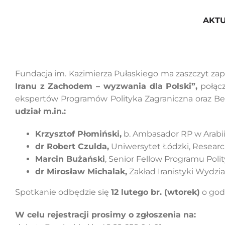
Przejdź
do
AKT
zawartości
Fundacja im. Kazimierza Pułaskiego ma zaszczyt zap
Iranu z Zachodem – wyzwania dla Polski”,
połącz
ekspertów Programów Polityka Zagraniczna oraz B
udział m.in.:
Krzysztof Płomiński,
b. Ambasador RP w Arabii 
dr Robert Czulda,
Uniwersytet Łódzki, Researc
Marcin Bużański
, Senior Fellow Programu Poli
dr Mirosław Michalak,
Zakład Iranistyki Wydzi
Spotkanie odbędzie się
12 lutego br. (wtorek)
o god
W celu rejestracji prosimy o zgłoszenia na: