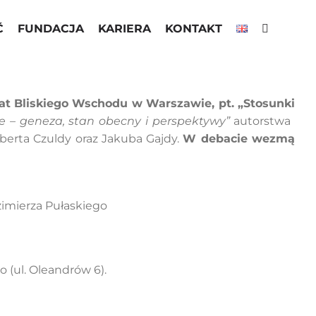
Ć
FUNDACJA
KARIERA
KONTAKT
at Bliskiego Wschodu w Warszawie, pt. „Stosunki
ne – geneza, stan obecny i perspektywy”
autorstwa
erta Czuldy oraz Jakuba Gajdy.
W debacie wezmą
zimierza Pułaskiego
o (ul. Oleandrów 6).