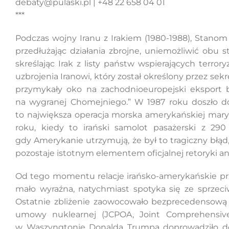
debaty@pulaski.pl | +48 22 658 04 01
***
Podczas wojny Iranu z Irakiem (1980-1988), Stanom
przedłużając działania zbrojne, uniemożliwić obu 
skreślając Irak z listy państw wspierających terr
uzbrojenia Iranowi, który został określony przez s
przymykały oko na zachodnioeuropejski eksport 
na wygranej Chomejniego.” W 1987 roku doszło do 
to największa operacja morska amerykańskiej maryn
roku, kiedy to irański samolot pasażerski z 29
gdy Amerykanie utrzymują, że był to tragiczny błąd
pozostaje istotnym elementem oficjalnej retoryki a
Od tego momentu relacje irańsko-amerykańskie przy
mało wyraźna, natychmiast spotyka się ze sprzec
Ostatnie zbliżenie zaowocowało bezprecedensow
umowy nuklearnej (JCPOA, Joint Comprehensive
w Waszyngtonie Donalda Trumpa doprowadziło do