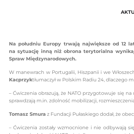
Przejdź
do
AKT
zawartości
Na południu Europy trwają największe od 12 l
na sytuację inną niż obrona terytorialna wynik
Spraw Międzynarodowych.
W manewrach w Portugalii, Hiszpanii i we Włoszech
Kacprzyk
tłumaczył w Polskim Radiu 24, dlaczego ma
– Ćwiczenia obrazują, że NATO przygotowuje się na
sprawdzają m.in. zdolność mobilizacji, rozmieszczeni
Tomasz Smura
z Fundacji Pułaskiego dodał, że obe
– Ćwiczenia zostały wzmocnione i nie odbywają si