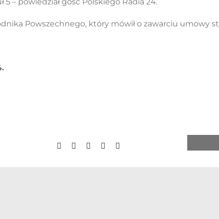
 5 – powiedział gość Polskiego Radia 24.
odnika Powszechnego, który mówił o zawarciu umowy s
.