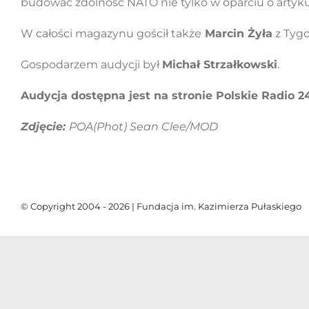
budować zdolność NATO nie tylko w oparciu o artykuł
W całości magazynu gościł także
Marcin Żyła
z Tyg
Gospodarzem audycji był
Michał Strzałkowski
.
Audycja dostępna jest na stronie Polskie Radio 24
Zdjęcie:
POA(Phot) Sean Clee/MOD
© Copyright 2004 - 2026 | Fundacja im. Kazimierza Pułaskiego