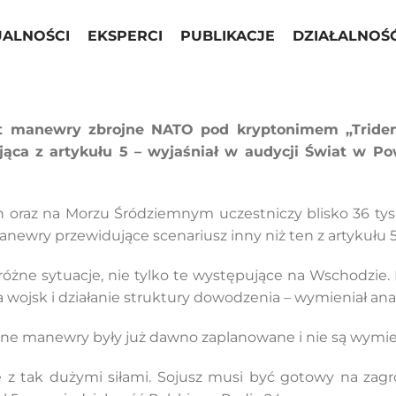
UALNOŚCI
EKSPERCI
PUBLIKACJE
DZIAŁALNOŚ
at manewry zbrojne NATO pod kryptonimem „Trident 
ająca z artykułu 5 – wyjaśniał w audycji Świat w Po
 oraz na Morzu Śródziemnym uczestniczy blisko 36 tys.
newry przewidujące scenariusz inny niż ten z artykułu 5
 różne sytuacje, nie tylko te występujące na Wschodzi
a wojsk i działanie struktury dowodzenia – wymieniał ana
cne manewry były już dawno zaplanowane i nie są wymie
ę z tak dużymi siłami. Sojusz musi być gotowy na zagr