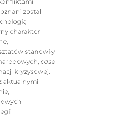
konfliktami
znani zostali
ychologią
rny charakter
ne,
rsztatów stanowiły
ynarodowych,
case
acji kryzysowej.
z aktualnymi
nie,
odowych
egii