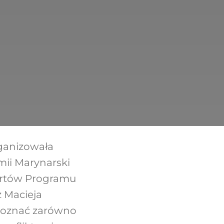
rganizowała
mii Marynarski
pertów Programu
z Macieja
 poznać zarówno