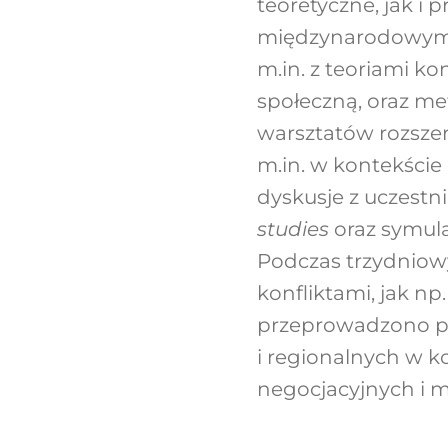
teoretyczne, jak i
międzynarodowymi.
m.in. z teoriami ko
społeczną, oraz me
warsztatów rozszer
m.in. w kontekście
dyskusje z uczest
studies
oraz symula
Podczas trzydniow
konfliktami, jak np.
przeprowadzono pr
i regionalnych w k
negocjacyjnych i m