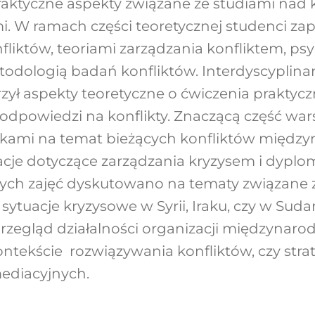
 praktyczne aspekty związane ze studiami nad 
 W ramach części teoretycznej studenci zapo
nfliktów, teoriami zarządzania konfliktem, ps
todologią badań konfliktów. Interdyscyplina
zył aspekty teoretyczne o ćwiczenia praktycz
 odpowiedzi na konflikty. Znaczącą część wa
nikami na temat bieżących konfliktów międz
cje dotyczące zarządzania kryzysem i dyplom
ych zajęć dyskutowano na tematy związane 
 sytuacje kryzysowe w Syrii, Iraku, czy w Suda
zegląd działalności organizacji międzynar
ontekście rozwiązywania konfliktów, czy strat
ediacyjnych.