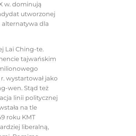
XX w. dominują
andydat utworzonej
o alternatywa dla
 Lai Ching-te.
amencie tajwańskim
umilionowego
 r. wystartował jako
ng-wen. Stąd też
a linii politycznej
owstała na tle
949 roku KMT
dziej liberalną,