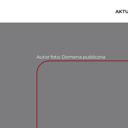
Przejdź
do
AKT
zawartości
Autor foto: Domena publiczna