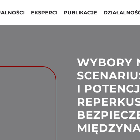
UALNOŚCI
EKSPERCI
PUBLIKACJE
DZIAŁALNOŚ
WYBORY N
SCENARIU
I POTENC
REPERKUS
BEZPIEC
MIĘDZYN