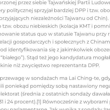
zonej przez siebie Tajwańskiej Partii Ludow
y politycznej sprzyjał bardziej DPP i tzw. ob
ii sprzyjających niezależności Tajwanu od Chin
do tzw. obozu niebieskich (kolacja KMT i pomnie
owanie status quo w statusie Tajwanu przy 
elacji gospodarczych i społecznych z China
 od identyfikowania się z jakimkolwiek oboz
 “białego”). Stąd też jego kandydatura mogła
Pekinie niż zwycięstwo reprezentanta DPP.
 przewagę w sondażach ma Lai Ching-te, gdy
elili poniekąd pomiędzy sobą nastawiony neg
lektorat (średnia z ostatnich sondaży dawa
1 i 24 procent).
[1]
Równocześnie z wyborami
ory parlamentarne. Jak wynika z sondaży żad