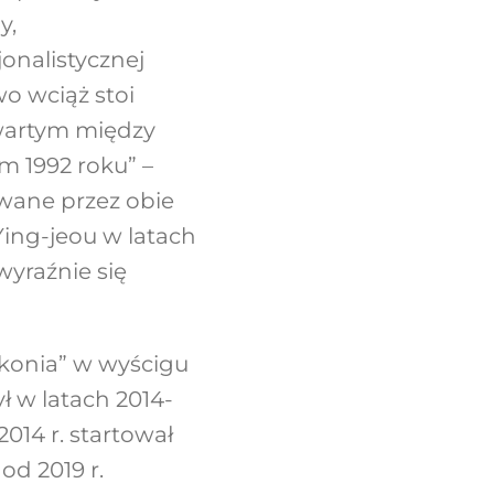
y,
onalistycznej
o wciąż stoi
awartym między
 1992 roku” –
owane przez obie
ing-jeou w latach
yraźnie się
konia” w wyścigu
ł w latach 2014-
014 r. startował
od 2019 r.