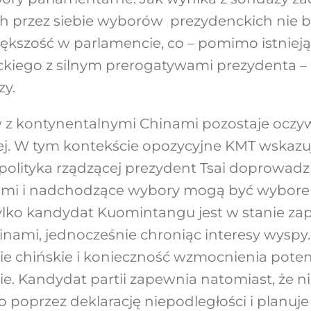
przez siebie wyborów prezydenckich nie bę
ększość w parlamencie, co – pomimo istniej
kiego z silnym prerogatywami prezydenta – 
y.
z kontynentalnymi Chinami pozostaje oczywi
j. W tym kontekście opozycyjne KMT wskazuj
olityka rządzącej prezydent Tsai doprowadz
nami i nadchodzące wybory mogą być wybo
ylko kandydat Kuomintangu jest w stanie za
inami, jednocześnie chroniąc interesy wyspy
nie chińskie i konieczność wzmocnienia pote
e. Kandydat partii zapewnia natomiast, że n
 poprzez deklarację niepodległości i planuje 