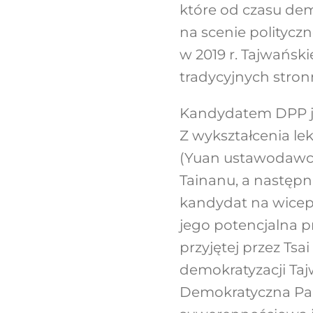
które od czasu dem
na scenie politycz
w 2019 r. Tajwański
tradycyjnych stron
Kandydatem DPP jes
Z wykształcenia le
(Yuan ustawodawcz
Tainanu, a następni
kandydat na wicepr
jego potencjalna p
przyjętej przez Tsai
demokratyzacji Ta
Demokratyczna Part