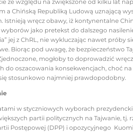
ie ze względu na zwiększone od kilku lat nap
 a Chińską Republiką Ludową uznającą wys
. Istnieją wręcz obawy, iż kontynentalne Ch
wyborów jako pretekst do dalszego nasilenie
a” jej z ChRL, nie wykluczając nawet próby si
łowe. Biorąc pod uwagę, że bezpieczeństwo T
Zjednoczone, mogłoby to doprowadzić wręcz
ch do oszacowania konsekwencjach, choć na t
 się stosunkowo najmniej prawdopodobny.
ie
tami w styczniowych wyborach prezydencki
ększych partii politycznych na Tajwanie, tj. 
rtii Postępowej (DPP) i opozycyjnego Kuom