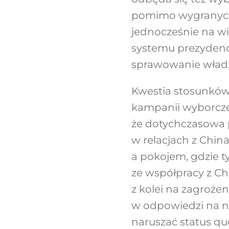
pomimo wygranych 
jednocześnie na wi
systemu prezydenc
sprawowanie władz
Kwestia stosunków 
kampanii wyborcze
że dotychczasowa p
w relacjach z Chi
a pokojem, gdzie t
ze współpracy z Ch
z kolei na zagroże
w odpowiedzi na ni
naruszać status quo