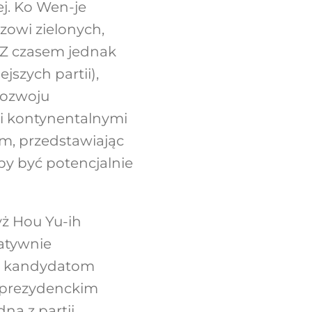
ej. Ko Wen-je
ozowi zielonych,
). Z czasem jednak
jszych partii),
rozwoju
mi kontynentalnymi
em, przedstawiając
by być potencjalnie
ż Hou Yu-ih
atywnie
ła kandydatom
 prezydenckim
na z partii