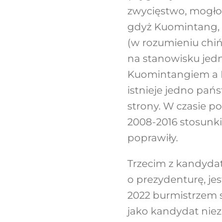
zwycięstwo, mogłob
gdyż Kuomintang, m
(w rozumieniu chiń
na stanowisku jed
Kuomintangiem a K
istnieje jedno pań
strony. W czasie p
2008-2016 stosunki
poprawiły.
Trzecim z kandyda
o prezydenturę, jes
2022 burmistrzem s
jako kandydat niez