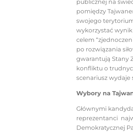
publicznej na świec
pomiędzy Tajwanem
swojego terytorium
wykorzystać wynik 
celem “zjednoczeni
po rozwiązania si
gwarantują Stany 
konfliktu o trudny
scenariusz wydaje
Wybory na Tajwan
Głównymi kandyda
reprezentanci najwi
Demokratycznej Pa