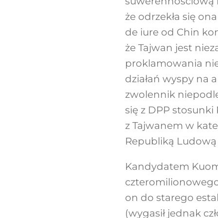
suwerennościową i
że odrzekła się ona
de iure od Chin kon
że Tajwan jest ni
proklamowania niep
działań wyspy na a
zwolennik niepodle
się z DPP stosunki 
z Tajwanem w kat
Republiką Ludową s
Kandydatem Kuomint
czteromilionowego 
on do starego esta
(wygasił jednak cz