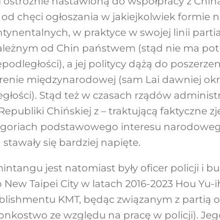
 ostrożnie nastawioną do współpracy z Chi
 od chęci ogłoszania w jakiejkolwiek formie 
tynentalnych, w praktyce w swojej linii partia
ezależnym od Chin państwem (stąd nie ma po
odległości), a jej politycy dążą do poszerze
renie międzynarodowej (sam Lai dawniej okreś
głości). Stąd też w czasach rządów adminis
Republiki Chińskiej z – traktującą faktyczne 
egoriach podstawowego interesu narodoweg
tawały się bardziej napięte.
angu jest natomiast były oficer policji i bu
New Taipei City w latach 2016-2023 Hou Yu-i
blishmentu KMT, będąc związanym z partią od
łonkostwo ze względu na pracę w policji). Je