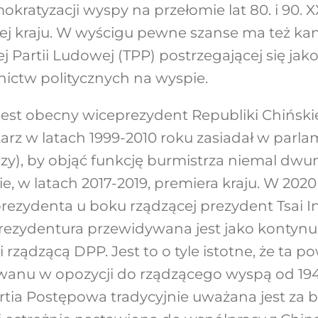
okratyzacji wyspy na przełomie lat 80. i 90. 
nej kraju. W wyścigu pewne szanse ma też k
ej Partii Ludowej (TPP) postrzegającej się jak
nictw politycznych na wyspie.
t obecny wiceprezydent Republiki Chińskiej
karz w latach 1999-2010 roku zasiadał w parl
y), by objąć funkcję burmistrza niemal dw
e, w latach 2017-2019, premiera kraju. W 2020
ezydenta u boku rządzącej prezydent Tsai I
rezydentura przewidywana jest jako kontynuacj
 i rządzącą DPP. Jest to o tyle istotne, że ta p
jwanu w opozycji do rządzącego wyspą od 1
ia Postępowa tradycyjnie uważana jest za bar