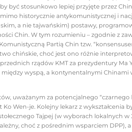
y być stosunkowo lepiej przyjęte przez Chin
imo historycznie antykomunistycznej i nacj
skim, a nie tajwańskim) postawy, programow
ności Chin. W tym rozumieniu – zgodnie z z
omunistyczną Partią Chin tzw. “konsensusem
stwo chińskie, choć jest ono różnie interpret
oprzednich rządów KMT za prezydentury Ma Y
 między wyspą, a kontynentalnymi Chinami w
tów, uważanym za potencjalnego “czarnego 
t Ko Wen-je. Kolejny lekarz z wykształcenia by
tołecznego Tajpej (w wyborach lokalnych w 2
ależny, choć z pośrednim wsparciem DPP), a 