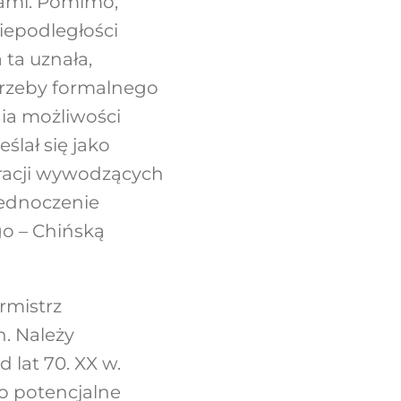
nami. Pomimo,
niepodległości
 ta uznała,
trzeby formalnego
nia możliwości
lał się jako
tracji wywodzących
zjednoczenie
o – Chińską
rmistrz
h. Należy
 lat 70. XX w.
go potencjalne