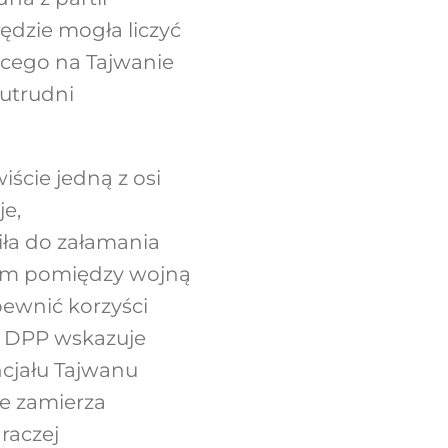
dzie mogła liczyć
ącego na Tajwanie
utrudni
ście jedną z osi
e,
iła do załamania
rem pomiędzy wojną
pewnić korzyści
. DPP wskazuje
ncjału Tajwanu
ie zamierza
raczej