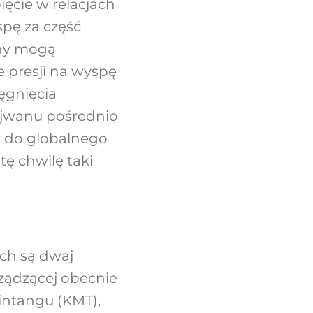
ięcie w relacjach
pę za część
iny mogą
 presji na wyspę
ęgnięcia
ajwanu pośrednio
 do globalnego
ę chwilę taki
ch są dwaj
rządzącej obecnie
intangu (KMT),