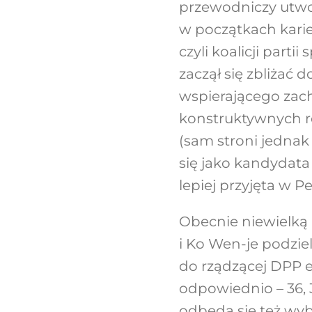
przewodniczy utwor
w początkach karier
czyli koalicji part
zaczął się zbliżać 
wspierającego zach
konstruktywnych r
(sam stroni jednak
się jako kandydata
lepiej przyjęta w 
Obecnie niewielką
i Ko Wen-je podzi
do rządzącej DPP e
odpowiednio – 36, 3
odbęda się też wyb