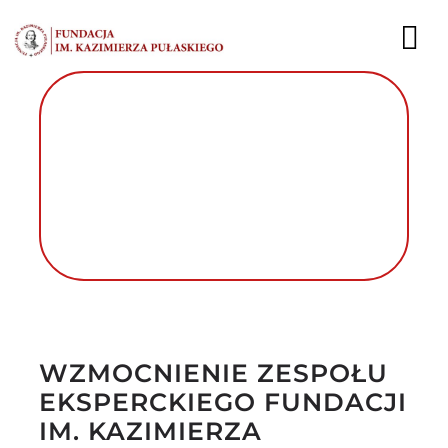
Przejdź
do
To
zawartości
Nav
AKTUALNOŚCI
EKSPERCI
PUBLIKACJE
DZIAŁALNOŚĆ
Autor foto: Fundacja im. Kazimierza
FUNDACJA
Pułaskiego
WZMOCNIENIE ZESPOŁU
KARIERA
EKSPERCKIEGO FUNDACJI
IM. KAZIMIERZA
KONTAKT