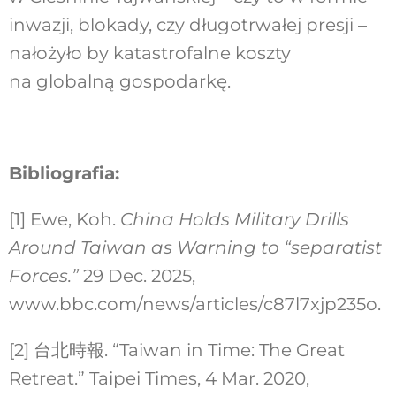
inwazji, blokady, czy długotrwałej presji –
nałożyło by katastrofalne koszty
na globalną gospodarkę.
Bibliografia:
[1] Ewe, Koh.
China Holds Military Drills
Around Taiwan as Warning to “separatist
Forces.”
29 Dec. 2025,
www.bbc.com/news/articles/c87l7xjp235o.
[2] 台北時報. “Taiwan in Time: The Great
Retreat.” Taipei Times, 4 Mar. 2020,