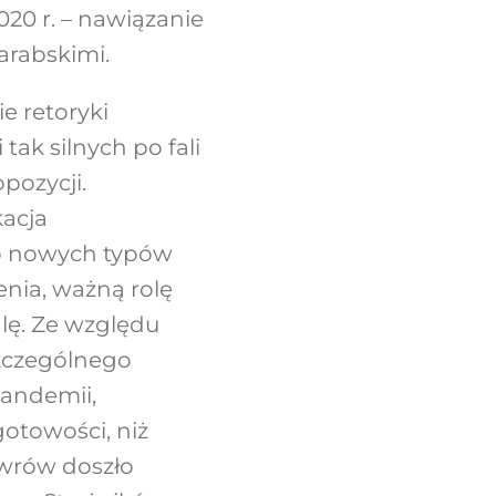
20 r. – nawiązanie
arabskimi.
e retoryki
tak silnych po fali
pozycji.
kacja
ób nowych typów
enia, ważną rolę
lę. Ze względu
szczególnego
pandemii,
otowości, niż
ewrów doszło