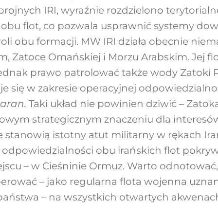
zbrojnych IRI, wyraźnie rozdzielono terytorial
 obu flot, co pozwala usprawnić systemy dow
roli obu formacji. MW IRI działa obecnie niem
m, Zatoce Omańskiej i Morzu Arabskim. Jej fl
nak prawo patrolować także wody Zatoki Pe
duje się w zakresie operacyjnej odpowiedzialn
aran.
Taki układ nie powinien dziwić – Zatoka
wym strategicznym znaczeniu dla interesów 
stanowią istotny atut militarny w rękach Ir
 odpowiedzialności obu irańskich flot pokryw
ejscu – w Cieśninie Ormuz. Warto odnotować
erować – jako regularna flota wojenna uzna
ństwa – na wszystkich otwartych akwenach