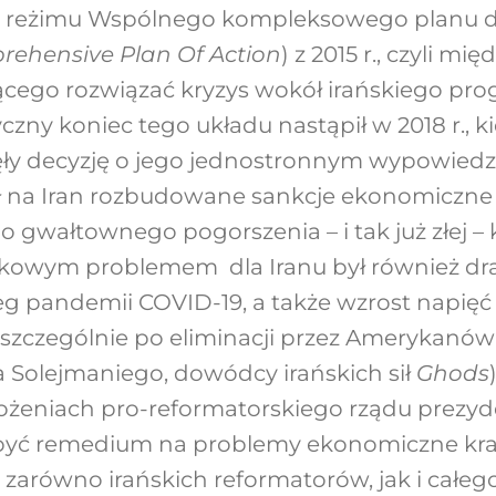
ię reżimu Wspólnego kompleksowego planu dz
rehensive Plan Of Action
) z 2015 r., czyli 
cego rozwiązać kryzys wokół irańskiego pr
zny koniec tego układu nastąpił w 2018 r., k
ły decyzję o jego jednostronnym wypowied
 na Iran rozbudowane sankcje ekonomiczne 
do gwałtownego pogorszenia – i tak już złej – 
kowym problemem dla Iranu był również d
g pandemii COVID-19, a także wzrost napięć 
(szczególnie po eliminacji przez Amerykanów 
 Solejmaniego, dowódcy irańskich sił
Ghods
ożeniach pro-reformatorskiego rządu prezyd
yć remedium na problemy ekonomiczne kraj
zarówno irańskich reformatorów, jak i całeg