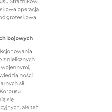
pusu Strażników
wiskową operacją
hoć groteskowa
tach bojowych
unkcjonowania
 z nielicznych
i wojennymi,
owiedzialności
arnych sił
 Korpusu
ią się
yjnych, ale też