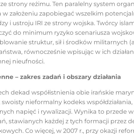
ze strony reżimu. Ten paralelny system organi
a w założeniu zapobiegać wszelkim potencj
dzy i ustroju IRI ze strony wojska. Twórcy isl
iczyć do minimum ryzyko scenariusza wojs
lowanie struktur, sił i środków militarnych (
ństwa, równocześnie wpisując w ich działani
nej nieufności.
enne – zakres zadań i obszary działania
ch dekad współistnienia obie irańskie mary
k swoisty nieformalny kodeks współdziałania,
ych napięć i rywalizacji. Wynika to przede 
ń, stawianych każdej z tych formacji przez
kowych. Co więcej, w 2007 r., przy okazji refo