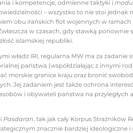
nia i kompetencje, odmienne taktyki i
modus
wiedzialności – wszystko to nie stoi jednak 
niem obu irańskich flot wojennych w ramach
. Zwłaszcza w czasach, gdy stawką ponownie st
łość islamskiej republiki.
mi władz IRI, regularna MW ma za zadanie st
orialnej państwa (współdziałając z innymi rodz
iać morskie granice kraju oraz bronić swobod
ych. Jej zadaniem jest także ochrona intere
zasobów i obywateli państwa na przyległych
i
Pasdaran
, tak jak cały Korpus Strażników R
ategicznym znacznie bardziej ideologiczne i 