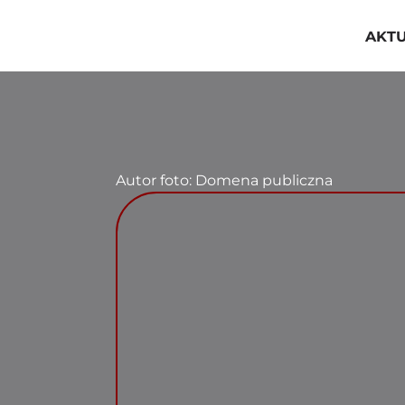
Przejdź
do
AKT
zawartości
Autor foto: Domena publiczna