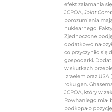
efekt załamania s
JCPOA,
Joint Comp
porozumienia mają
nuklearnego. Faktyc
Zjednoczone podję
dodatkowo nałożył
co przyczyniło się 
gospodarki. Dodat
w skutkach przebie
Izraelem oraz USA 
roku gen. Ghasema
JCPOA, który w zał
Rowhaniego miał b
podkopało pozycję 