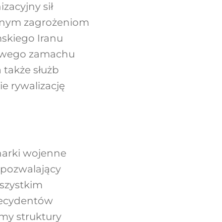
zacyjny sił
alnym zagrożeniom
amskiego Iranu
kowego zamachu
a także służb
e rywalizację
narki wojenne
 pozwalający
wszystkim
 decydentów
rmy struktury