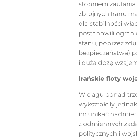
stopniem zaufania 
zbrojnych Iranu m
dla stabilności wła
postanowili ogran
stanu, poprzez zdub
bezpieczeństwa) pa
i dużą dozę wzajem
Irańskie floty woj
W ciągu ponad trze
wykształciły jedna
im unikać nadmiern
z odmiennych zada
politycznych i wojs