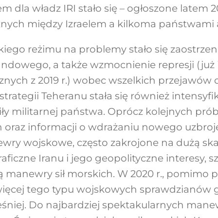
dla władz IRI stało się – ogłoszone latem 20
znych między Izraelem a kilkoma państwami 
iego reżimu na problemy stało się zaostrzeni
dowego, a także wzmocnienie represji (już i 
nych z 2019 r.) wobec wszelkich przejawów o
rategii Teheranu stała się również intensyfi
ły militarnej państwa. Oprócz kolejnych pr
ch oraz informacji o wdrażaniu nowego uzbroj
wry wojskowe, często zakrojone na dużą ska
aficzne Iranu i jego geopolityczne interesy, 
ą manewry sił morskich. W 2020 r., pomimo 
ęcej tego typu wojskowych sprawdzianów g
eśniej. Do najbardziej spektakularnych man