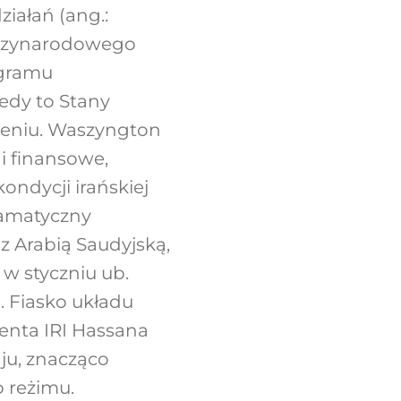
iałań (ang.:
międzynarodowego
ogramu
iedy to Stany
zeniu. Waszyngton
i finansowe,
kondycji irańskiej
ramatyczny
z Arabią Saudyjską,
w styczniu ub.
). Fiasko układu
enta IRI Hassana
u, znacząco
o reżimu.