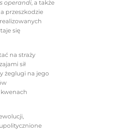
 operandi
, a także
na przeszkodzie
 realizowanych
aje się
ać na straży
ajami sił
y żeglugi na jego
sów
 akwenach
ewolucji,
upolitycznione