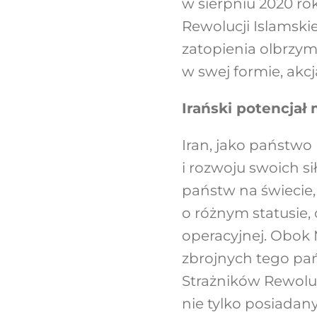
w sierpniu 2020 ro
Rewolucji Islamskie
zatopienia olbrzy
w swej formie, akc
Irański potencjał
Iran, jako państw
i rozwoju swoich si
państw na świecie
o różnym statusie, 
operacyjnej. Obok 
zbrojnych tego pa
Strażników Rewolucj
nie tylko posiada