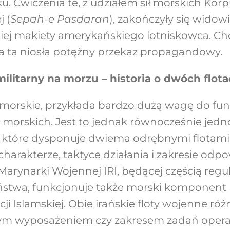
ku. Ćwiczenia te, z udziałem sił morskich Kor
j (
Sepah-e Pasdaran
), zakończyły się wido
miej makiety amerykańskiego lotniskowca. C
ja ta niosła potężny przekaz propagandowy.
 militarny na morzu – historia o dwóch flo
o morskie, przykłada bardzo dużą wagę do f
ł morskich. Jest to jednak równocześnie jedno
, które dysponuje dwiema odrębnymi flotam
charakterze, taktyce działania i zakresie odp
Marynarki Wojennej IRI, będącej częścią regul
ństwa, funkcjonuje także morski komponent
i Islamskiej. Obie irańskie floty wojenne różn
nym wyposażeniem czy zakresem zadań operac