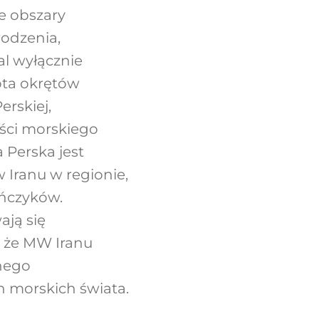
ne obszary
odzenia,
al wyłącznie
ota okrętów
rskiej,
ości morskiego
 Perska jest
Iranu w regionie,
ańczyków.
ają się
, że MW Iranu
nego
 morskich świata.