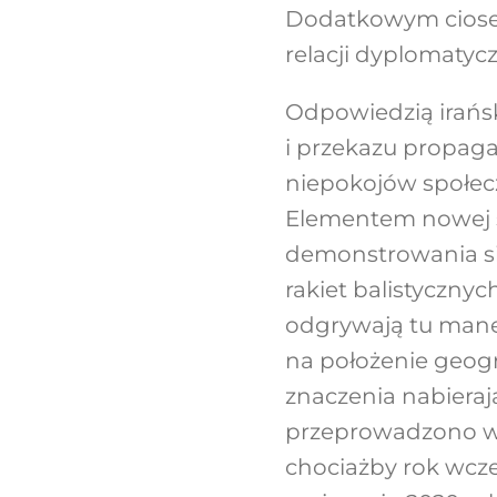
Dodatkowym ciosem 
relacji dyplomatyc
Odpowiedzią irańsk
i przekazu propagan
niepokojów społecz
Elementem nowej st
demonstrowania si
rakiet balistyczny
odgrywają tu mane
na położenie geogr
znaczenia nabieraj
przeprowadzono wi
chociażby rok wcz