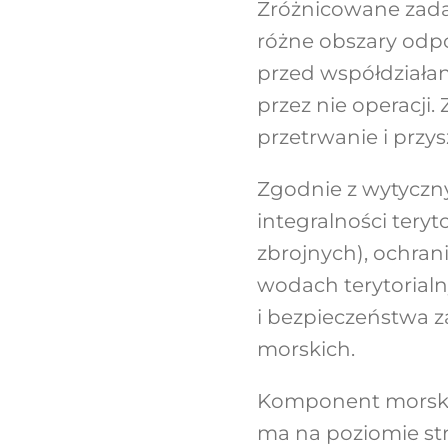
Zróżnicowane zada
różne obszary odpo
przed współdziała
przez nie operacji
przetrwanie i przysz
Zgodnie z wytyczny
integralności teryt
zbrojnych), ochran
wodach terytorialn
i bezpieczeństwa 
morskich.
Komponent morsk
ma na poziomie str