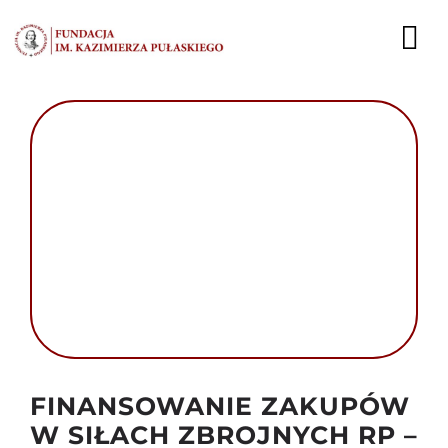
Przejdź
do
To
zawartości
Nav
AKTUALNOŚCI
EKSPERCI
PUBLIKACJE
DZIAŁALNOŚĆ
FUNDACJA
KARIERA
Autor foto: Domena publiczna
FINANSOWANIE ZAKUPÓW
KONTAKT
W SIŁACH ZBROJNYCH RP –