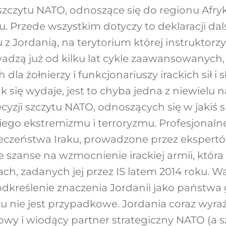
szczytu NATO, odnoszące się do regionu Afry
u. Przede wszystkim dotyczy to deklaracji dal
 z Jordanią, na terytorium której instruktorz
adzą już od kilku lat cykle zaawansowanych, 
dla żołnierzy i funkcjonariuszy irackich sił i 
 się wydaje, jest to chyba jedna z niewielu n
yzji szczytu NATO, odnoszących się w jakiś 
iego ekstremizmu i terroryzmu. Profesjonalne
pieczeństwa Iraku, prowadzone przez eksper
 szanse na wzmocnienie irackiej armii, która
ach, zadanych jej przez IS latem 2014 roku. 
odkreślenie znaczenia Jordanii jako państwa
u nie jest przypadkowe. Jordania coraz wyraźn
wy i wiodący partner strategiczny NATO (a sz