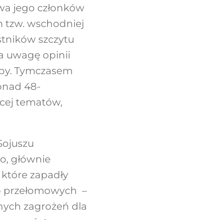
wa jego członków
m tzw. wschodniej
stników szczytu
ła uwagę opinii
ropy. Tymczasem
onad 48-
ęcej tematów,
Sojuszu
o, głównie
 które zapadły
do przełomowych –
nych zagrożeń dla