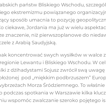
abskich państw Bliskiego Wschodu, szczegól
kiego ekstremizmu powiązanego organizacyj
zący sposób umacnia to pozycję geopolity
Co ciekawe, Jordania ma już w wielu aspektach
e znaczenie, niż pierwszoplanowe do niedaw
czele z Arabią Saudyjską.
nak koncentrować swych wysiłków w walce 
w regionie Lewantu i Bliskiego Wschodu. W cel
alki z dżihadystami Sojusz zwrócił swą uwagę
położonej pod „miękkim podbrzuszem” Europy,
ybrzeżach Morza Śródziemnego. To właśnie
 podczas spotkania w Warszawie kilka klucz
niu wspomóc zwalczanie szeroko pojętego i