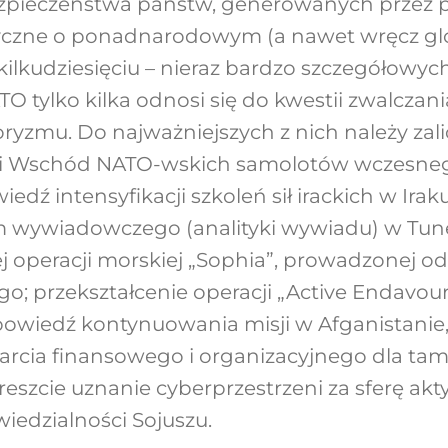
zpieczeństwa państw, generowanych przez
styczne o ponadnarodowym (a nawet wręcz gl
 kilkudziesięciu – nieraz bardzo szczegółowy
ATO tylko kilka odnosi się do kwestii zwalczan
oryzmu. Do najważniejszych z nich należy zali
ski Wschód NATO-wskich samolotów wczesneg
dź intensyfikacji szkoleń sił irackich w Iraku 
 wywiadowczego (analityki wywiadu) w Tunez
ej operacji morskiej „Sophia”, prowadzonej 
; przekształcenie operacji „Active Endavou
powiedź kontynuowania misji w Afganistanie
parcia finansowego i organizacyjnego dla tamt
eszcie uznanie cyberprzestrzeni za sferę ak
wiedzialności Sojuszu.