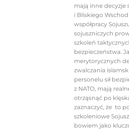
mają inne decyzje 
i Bliskiego Wschod
współpracy Sojuszu
sojuszniczych prow
szkoleń taktycznych 
bezpieczeństwa. Jak
merytorycznych dec
zwalczania islamsk
personelu sił bez
z NATO, mają realne
otrząsnąć po klęsk
zaznaczyć, że to p
szkoleniowe Sojusz
bowiem jako kluczo