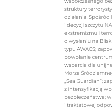
współczesnego be
struktury terrory
działania. Spośród
i decyzji szczytu N
ekstremizmu i terr
o wysłaniu na Bli
typu AWACS; zapowie
powołanie centrum
wsparcia dla unijn
Morza Śródziemnego
„Sea Guardian”; za
z intensyfikacją w
bezpieczeństwa; wr
i traktatowej odpo