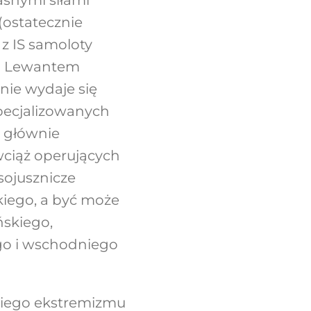
(ostatecznie
 z IS samoloty
ad Lewantem
enie wydaje się
pecjalizowanych
j głównie
wciąż operujących
sojusznicze
kiego, a być może
ńskiego,
go i wschodniego
kiego ekstremizmu