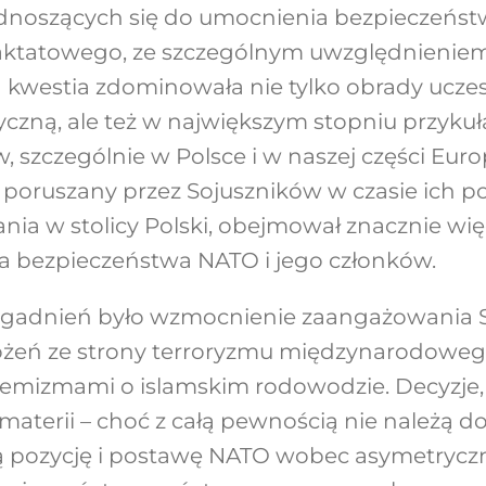
odnoszących się do umocnienia bezpieczeńst
traktatowego, ze szczególnym uwzględnienie
 ta kwestia zdominowała nie tylko obrady ucze
tyczną, ale też w największym stopniu przyku
w, szczególnie w Polsce i w naszej części Eu
 poruszany przez Sojuszników w czasie ich p
ia w stolicy Polski, obejmował znacznie wi
a bezpieczeństwa NATO i jego członków.
agadnień było wzmocnienie zaangażowania 
ożeń ze strony terroryzmu międzynarodoweg
remizmami o islamskim rodowodzie. Decyzje,
materii – choć z całą pewnością nie należą 
ją pozycję i postawę NATO wobec asymetrycz