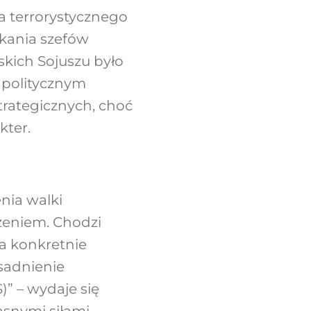
ia terrorystycznego
tkania szefów
kich Sojuszu było
i politycznym
trategicznych, choć
kter.
nia walki
zeniem. Chodzi
a konkretnie
sadnienie
)” – wydaje się
asnymi siłami