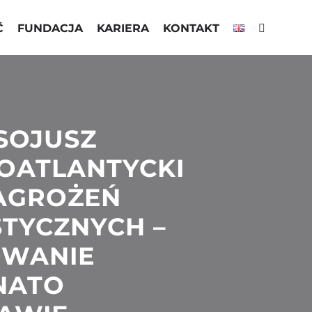
Ć
FUNDACJA
KARIERA
KONTAKT
 SOJUSZ
OATLANTYCKI
AGROŻEŃ
TYCZNYCH –
WANIE
NATO