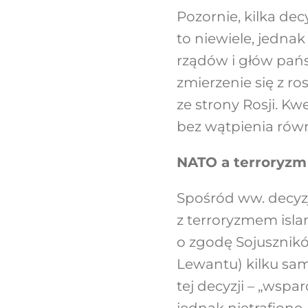
Pozornie, kilka de
to niewiele, jedna
rządów i głów pańs
zmierzenie się z r
ze strony Rosji. K
bez wątpienia rów
NATO a terroryzm
Spośród ww. decyzj
z terroryzmem isla
o zgodę Sojusznikó
Lewantu) kilku sa
tej decyzji – „wspa
jednak nietrafione.