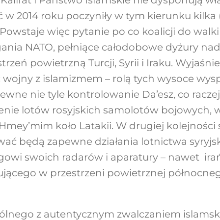
 w 2014 roku poczyniły w tym kierunku kilka 
owstaje więc pytanie po co koalicji do walki
gania NATO, pełniące całodobowe dyżury n
trzeń powietrzną Turcji, Syrii i Iraku. Wyjaśni
ć wojny z islamizmem – rolą tych wysoce wys
wne nie tyle kontrolowanie Da’esz, co racze
enie lotów rosyjskich samolotów bojowych, 
 Hmey’mim koło Latakii. W drugiej kolejności 
ać będą zapewne działania lotnictwa syryjs
ięgowi swoich radarów i aparatury – nawet ira
ującego w przestrzeni powietrznej północne
pólnego z autentycznym zwalczaniem islams