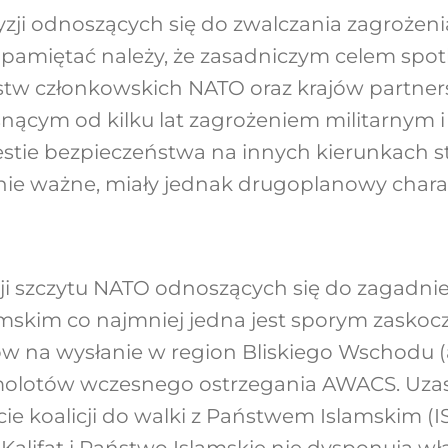
cyzji odnoszących się do zwalczania zagrożen
k pamiętać należy, że zasadniczym celem spo
tw członkowskich NATO oraz krajów partners
osnącym od kilku lat zagrożeniem militarnym 
westie bezpieczeństwa na innych kierunkach s
nie ważne, miały jednak drugoplanowy chara
i szczytu NATO odnoszących się do zagadnie
mskim co najmniej jedna jest sporym zaskoc
w na wysłanie w region Bliskiego Wschodu (
molotów wczesnego ostrzegania AWACS. Uza
rcie koalicji do walki z Państwem Islamskim (IS
 Kalifat i Państwo Islamskie nie dysponują wł