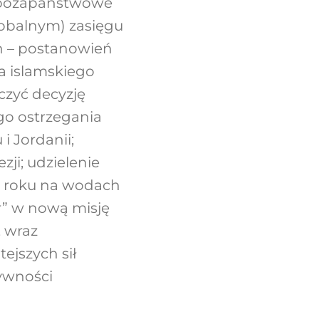
 pozapaństwowe
obalnym) zasięgu
ch – postanowień
ia islamskiego
czyć decyzję
o ostrzegania
i Jordanii;
ji; udzielenie
od roku na wodach
r” w nową misję
, wraz
ejszych sił
tywności