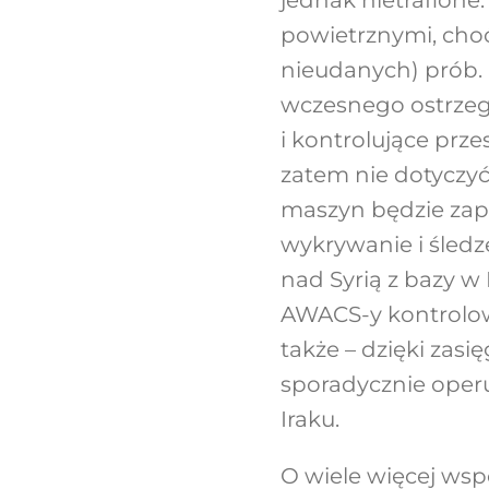
powietrznymi, choć
nieudanych) prób. P
wczesnego ostrze
i kontrolujące przes
zatem nie dotyczy
maszyn będzie zape
wykrywanie i śledz
nad Syrią z bazy w
AWACS-y kontrolow
także – dzięki zas
sporadycznie oper
Iraku.
O wiele więcej ws