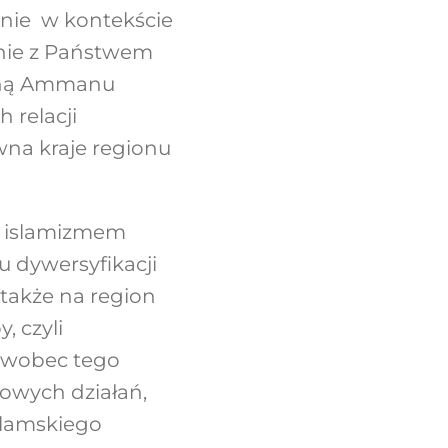
nie w kontekście
nie z Państwem
czną Ammanu
 relacji
na kraje regionu
z islamizmem
u dywersyfikacji
 także na region
 czyli
 wobec tego
owych działań,
slamskiego