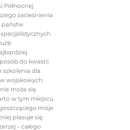
ki Północnej
szego zacieśnienia
y państw
specjalistycznych
służb
ajbardziej
sposób do kwestii
 szkolenia dla
tów wojskowych
 nie może się
Warto w tym miejscu
 goszczącego misje
iej plasuje się
erzej – całego