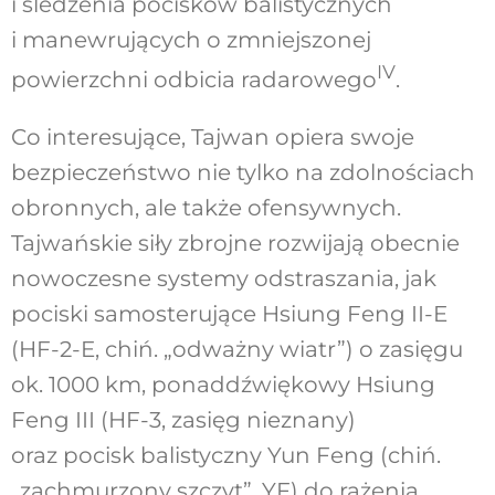
i śledzenia pocisków balistycznych
i manewrujących o zmniejszonej
IV
powierzchni odbicia radarowego
.
Co interesujące, Tajwan opiera swoje
bezpieczeństwo nie tylko na zdolnościach
obronnych, ale także ofensywnych.
Tajwańskie siły zbrojne rozwijają obecnie
nowoczesne systemy odstraszania, jak
pociski samosterujące Hsiung Feng II-E
(HF-2-E, chiń. „odważny wiatr”) o zasięgu
ok. 1000 km, ponaddźwiękowy Hsiung
Feng III (HF-3, zasięg nieznany)
oraz pocisk balistyczny Yun Feng (chiń.
„zachmurzony szczyt”, YF) do rażenia