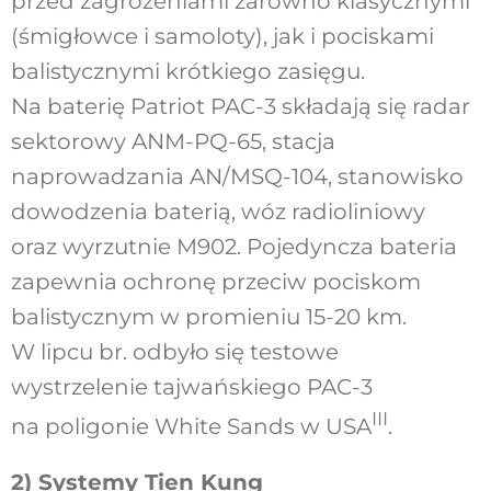
przed zagrożeniami zarówno klasycznymi
(śmigłowce i samoloty), jak i pociskami
balistycznymi krótkiego zasięgu.
Na baterię Patriot PAC-3 składają się radar
sektorowy ANM-PQ-65, stacja
naprowadzania AN/MSQ-104, stanowisko
dowodzenia baterią, wóz radioliniowy
oraz wyrzutnie M902. Pojedyncza bateria
zapewnia ochronę przeciw pociskom
balistycznym w promieniu 15-20 km.
W lipcu br. odbyło się testowe
wystrzelenie tajwańskiego PAC-3
III
na poligonie White Sands w USA
.
2) Systemy Tien Kung