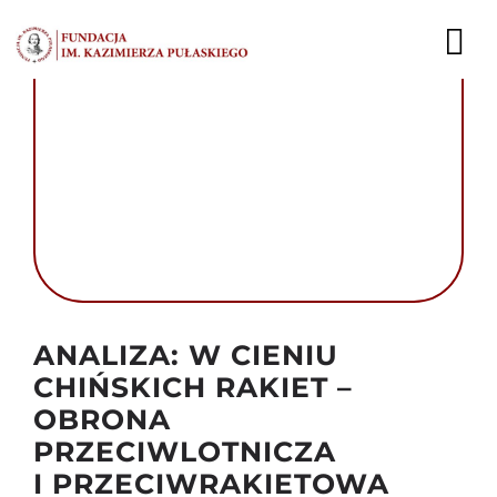
Przejdź
do
To
zawartości
Nav
AKTUALNOŚCI
EKSPERCI
PUBLIKACJE
DZIAŁALNOŚĆ
Autor foto: Domena publiczna
ANALIZA: W CIENIU
FUNDACJA
CHIŃSKICH RAKIET –
OBRONA
KARIERA
PRZECIWLOTNICZA
KONTAKT
I PRZECIWRAKIETOWA