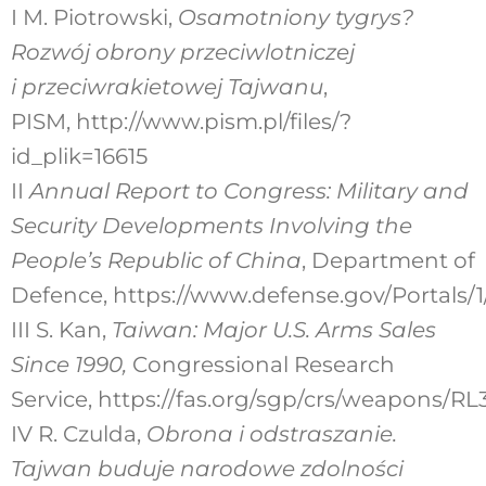
I M. Piotrowski,
Osamotniony tygrys?
Rozwój obrony przeciwlotniczej
i przeciwrakietowej Tajwanu
,
PISM, http://www.pism.pl/files/?
id_plik=16615
II
Annual Report to Congress: Military and
Security Developments Involving the
People’s Republic of China
, Department of
Defence, https://www.defense.gov/Portal
III S. Kan,
Taiwan: Major U.S. Arms Sales
Since 1990,
Congressional Research
Service,
https://fas.org/sgp/crs/weapons/RL
IV R. Czulda,
Obrona i odstraszanie.
Tajwan buduje narodowe zdolności