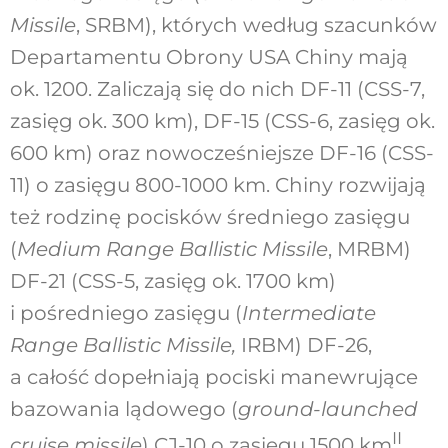
Missile
, SRBM), których według szacunków
Departamentu Obrony USA Chiny mają
ok. 1200. Zaliczają się do nich DF-11 (CSS-7,
zasięg ok. 300 km), DF-15 (CSS-6, zasięg ok.
600 km) oraz nowocześniejsze DF-16 (CSS-
11) o zasięgu 800-1000 km. Chiny rozwijają
też rodzinę pocisków średniego zasięgu
(
Medium Range Ballistic Missile
, MRBM)
DF-21 (CSS-5, zasięg ok. 1700 km)
i pośredniego zasięgu (
Intermediate
Range Ballistic Missile,
IRBM) DF-26,
a całość dopełniają pociski manewrujące
bazowania lądowego (
ground-launched
II
cruise missile
) CJ-10 o zasięgu 1500 km
.