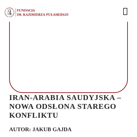
Przejdź
do
Tog
zawartości
Nav
AKTUALNOŚCI
EKSPERCI
PUBLIKACJE
DZIAŁALNOŚĆ
IRAN-ARABIA SAUDYJSKA –
FUNDACJA
NOWA ODSŁONA STAREGO
KONFLIKTU
KARIERA
AUTOR: JAKUB GAJDA
KONTAKT