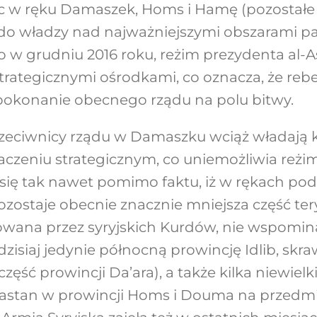
 w ręku Damaszek, Homs i Hamę (pozostałe d
 do władzy nad najważniejszymi obszarami p
w grudniu 2016 roku, reżim prezydenta al-A
trategicznymi ośrodkami, co oznacza, że rebe
 pokonanie obecnego rządu na polu bitwy.
przeciwnicy rządu w Damaszku wciąż władają
czeniu strategicznym, co uniemożliwia reżi
się tak nawet pomimo faktu, iż w rękach podz
pozostaje obecnie znacznie mniejsza część t
olowana przez syryjskich Kurdów, nie wspominaj
dzisiaj jedynie północną prowincję Idlib, skr
część prowincji Da’ara), a także kilka niewiel
Rastan w prowincji Homs i Douma na przedm