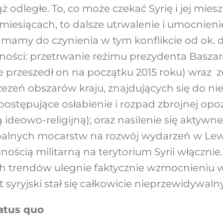
ż odległe. To, co może czekać Syrię i jej mie
esiącach, to dalsze utrwalenie i umocnieni
 mamy do czynienia w tym konflikcie od ok. d
ności: przetrwanie reżimu prezydenta Baszar
ie przeszedł on na początku 2015 roku) wraz
ezeń obszarów kraju, znajdujących się do n
; postępujące osłabienie i rozpad zbrojnej opozy
ą ideowo-religijną); oraz nasilenie się aktyw
balnych mocarstw na rozwój wydarzeń w Lewa
ością militarną na terytorium Syrii włącznie.
ych trendów ulegnie faktycznie wzmocnieniu w
t syryjski stał się całkowicie nieprzewidywaln
tatus quo