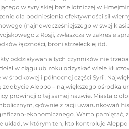
ującego w syryjskiej bazie lotniczej w Hmejmi
enie dla podniesienia efektywności sił wier
nowego (najnowocześniejszego w swej klasie
ojskowego z Rosji, zwłaszcza w zakresie sp
rodków łączności, broni strzeleckiej itd.
ekty oddziaływania tych czynników nie trzeba
zdołał w ciągu ub. roku odzyskać wiele kluc
nie w środkowej i północnej części Syrii. Najw
ę zdobycie Aleppo – największego ośrodka u
olicy prowincji o tej samej nazwie. Miasta o 
mbolicznym, głównie z racji uwarunkowań hi
raficzno-ekonomicznego. Warto pamiętać, że 
 układ, w którym ten, kto kontroluje Aleppo i