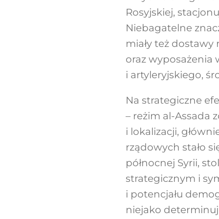
Rosyjskiej, stacjon
Niebagatelne znacz
miały też dostawy 
oraz wyposażenia w
i artyleryjskiego, ś
Na strategiczne ef
– reżim al-Assada 
i lokalizacji, głów
rządowych stało si
północnej Syrii, st
strategicznym i sy
i potencjału demog
niejako determinuje