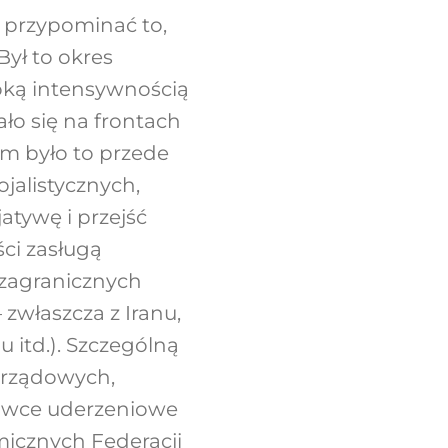
 przypominać to,
Był to okres
oką intensywnością
ało się na frontach
ym było to przede
jalistycznych,
atywę i przejść
ści zasługą
 zagranicznych
 zwłaszcza z Iranu,
nu itd.). Szczególną
rorządowych,
łowce uderzeniowe
icznych Federacji