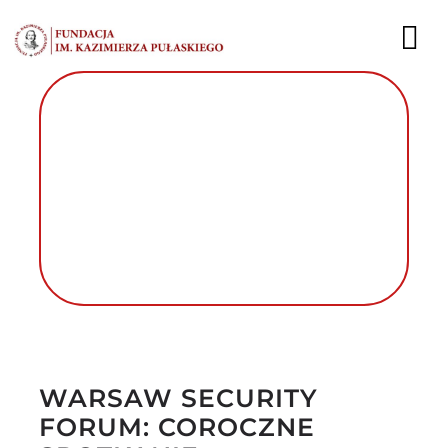
Przejdź
do
To
zawartości
Nav
AKTUALNOŚCI
EKSPERCI
PUBLIKACJE
DZIAŁALNOŚĆ
FUNDACJA
Autor foto: Fundacja im. Kazimierza
Pułaskiego
KARIERA
WARSAW SECURITY
FORUM: COROCZNE
KONTAKT