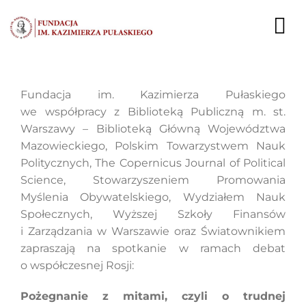
Przejdź
do
To
zawartości
Nav
AKTUALNOŚCI
Fundacja im. Kazimierza Pułaskiego
we współpracy z Biblioteką Publiczną m. st.
EKSPERCI
Warszawy – Biblioteką Główną Województwa
Mazowieckiego, Polskim Towarzystwem Nauk
PUBLIKACJE
Politycznych, The Copernicus Journal of Political
Science, Stowarzyszeniem Promowania
DZIAŁALNOŚĆ
Myślenia Obywatelskiego, Wydziałem Nauk
Społecznych, Wyższej Szkoły Finansów
FUNDACJA
i Zarządzania w Warszawie oraz Światownikiem
zapraszają na spotkanie w ramach debat
KARIERA
o współczesnej Rosji:
KONTAKT
Pożegnanie z mitami, czyli o trudnej