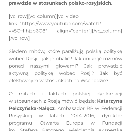
prawdzie w stosunkach polsko-rosyjskich.
[vc_row][vc_column][vc_video
Szukaj
link=”https://www.youtube.com/watch?
v=5OHIhjzp6O8″ align=”center”][/vc_column]
[/vc_row]
Siedem mitów, które paraliżują polską politykę
wobec Rosji – jak je obalić? Jak uniknąć rozmów
ponad naszymi głowami? Jak prowadzić
aktywną politykę wobec Rosji? Jak być
efektywnym w stosunkach na Wschodzie?
O mitach i faktach polskiej dyplomacji
w stosunkach z Rosją mówić będzie:
Katarzyna
Pełczyńska-Nałęcz
, Ambasador RP w Federacji
Rosyjskiej w latach 2014-2016, dyrektor
programu Otwarta Europa w Fundacji
im. Stefana Batorego, wieloletnia ekspertka