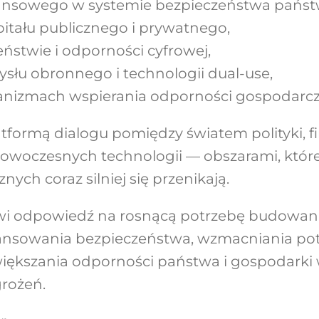
inansowego w systemie bezpieczeństwa państ
itału publicznego i prywatnego,
ństwie i odporności cyfrowej,
słu obronnego i technologii dual-use,
izmach wspierania odporności gospodarcz
tformą dialogu pomiędzy światem polityki, f
nowoczesnych technologii — obszarami, któ
nych coraz silniej się przenikają.
i odpowiedź na rosnącą potrzebę budowani
nsowania bezpieczeństwa, wzmacniania pot
iększania odporności państwa i gospodarki
rożeń.