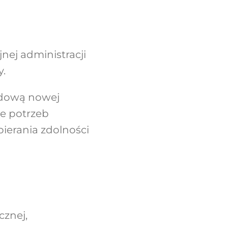
jnej administracji
y.
udową nowej
ie potrzeb
erania zdolności
cznej,