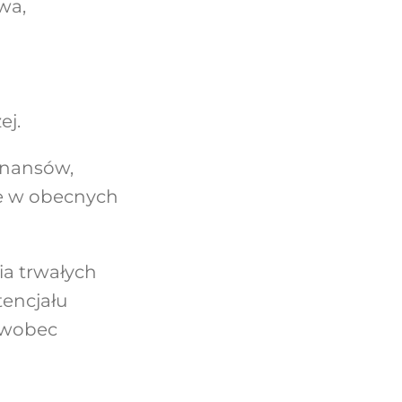
wa,
ej.
inansów,
re w obecnych
a trwałych
encjału
 wobec