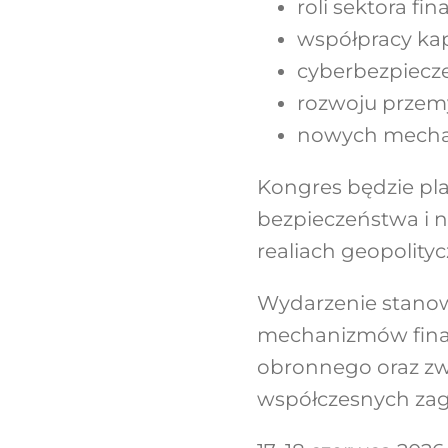
roli sektora f
współpracy kap
cyberbezpiecze
rozwoju przemy
nowych mechan
Kongres będzie pla
bezpieczeństwa i 
realiach geopolitycz
Wydarzenie stanow
mechanizmów fina
obronnego oraz zw
współczesnych zag