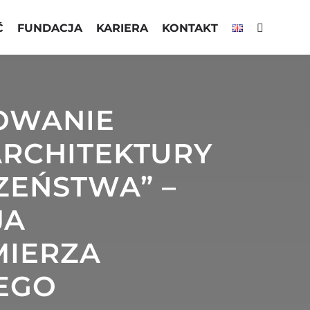
Ć
FUNDACJA
KARIERA
KONTAKT
OWANIE
RCHITEKTURY
ZEŃSTWA” –
JA
MIERZA
EGO