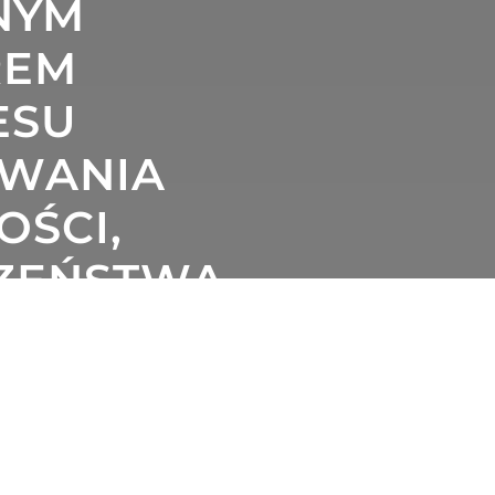
NYM
REM
ESU
OWANIA
ŚCI,
CZEŃSTWA
NOŚCI
 CZERWCA, 2026