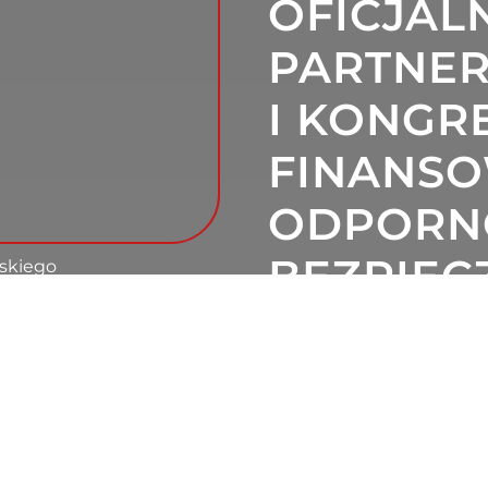
OFICJAL
PARTNE
I KONGR
FINANS
ODPORNO
BEZPIE
askiego
I OBRON
OPUBLIKOWANO: 3