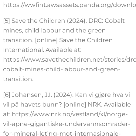
https://wwfint.awsassets.panda.org/downloa
[5] Save the Children (2024). DRC: Cobalt
mines, child labour and the green
transition. [online] Save the Children
International. Available at:
https://www.savethechildren.net/stories/drc
cobalt-mines-child-labour-and-green-
transition.
[6] Johansen, J.I. (2024). Kan vi gjøre hva vi
vil på havets bunn? [online] NRK. Available
at: https://www.nrk.no/vestland/xl/norge-
vil-apne-gigantiske-undervannsomrader-
for-mineral-leting-mot-internasjonale-