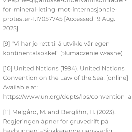
for-mineral-leting-mot-internasjonale-
protester-1.17057745 [Accessed 19 Aug.
2025].
[9] “Vi har jo rett til å utvikle vår egen
kontinentalsokkel” (tłumaczenie własne)
[10] United Nations (1994). United Nations
Convention on the Law of the Sea. [online]
Available at:
https://www.un.org/depts/los/convention_a
[11] Melgård, M. and Berglihn, H. (2023).
Regjeringen åpner for gruvedrift på
havbunnen: –Sjokkerende uansvarlig.