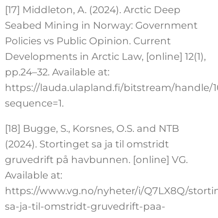
[17] Middleton, A. (2024). Arctic Deep
Seabed Mining in Norway: Government
Policies vs Public Opinion. Current
Developments in Arctic Law, [online] 12(1),
pp.24–32. Available at:
https://lauda.ulapland.fi/bitstream/handl
sequence=1.
[18] Bugge, S., Korsnes, O.S. and NTB
(2024). Stortinget sa ja til omstridt
gruvedrift på havbunnen. [online] VG.
Available at:
https://www.vg.no/nyheter/i/Q7LX8Q/storti
sa-ja-til-omstridt-gruvedrift-paa-