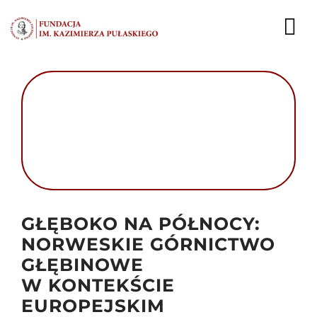
Przejdź
do
To
zawartości
Nav
AKTUALNOŚCI
EKSPERCI
PUBLIKACJE
DZIAŁALNOŚĆ
Autor foto: Domena publiczna
GŁĘBOKO NA PÓŁNOCY:
FUNDACJA
NORWESKIE GÓRNICTWO
GŁĘBINOWE
KARIERA
W KONTEKŚCIE
EUROPEJSKIM
KONTAKT