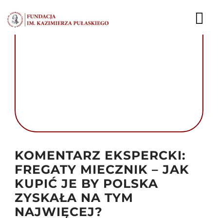
Przejdź
do
To
zawartości
Nav
AKTUALNOŚCI
EKSPERCI
PUBLIKACJE
DZIAŁALNOŚĆ
Autor foto: Domena publiczna
KOMENTARZ EKSPERCKI:
FUNDACJA
FREGATY MIECZNIK – JAK
KUPIĆ JE BY POLSKA
KARIERA
ZYSKAŁA NA TYM
KONTAKT
NAJWIĘCEJ?