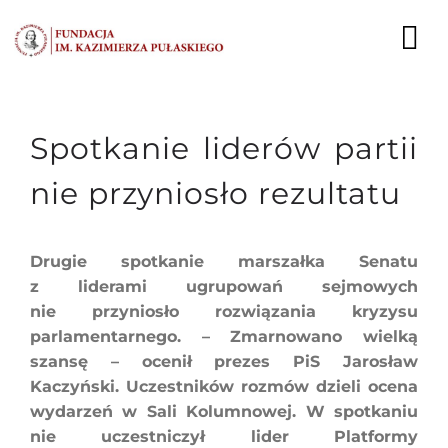
Przejdź
do
To
zawartości
Nav
AKTUALNOŚCI
Spotkanie liderów partii
EKSPERCI
nie przyniosło rezultatu
PUBLIKACJE
Drugie spotkanie marszałka Senatu
DZIAŁALNOŚĆ
z liderami ugrupowań sejmowych
nie przyniosło rozwiązania kryzysu
FUNDACJA
parlamentarnego. – Zmarnowano wielką
szansę – ocenił prezes PiS Jarosław
KARIERA
Kaczyński. Uczestników rozmów dzieli ocena
wydarzeń w Sali Kolumnowej. W spotkaniu
KONTAKT
nie uczestniczył lider Platformy