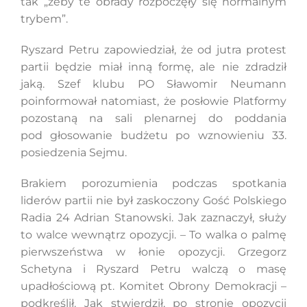
tak „żeby te obrady rozpoczęły się normalnym
trybem”.
Ryszard Petru zapowiedział, że od jutra protest
partii będzie miał inną formę, ale nie zdradził
jaką. Szef klubu PO Sławomir Neumann
poinformował natomiast, że posłowie Platformy
pozostaną na sali plenarnej do poddania
pod głosowanie budżetu po wznowieniu 33.
posiedzenia Sejmu.
Brakiem porozumienia podczas spotkania
liderów partii nie był zaskoczony Gość Polskiego
Radia 24 Adrian Stanowski. Jak zaznaczył, służy
to walce wewnątrz opozycji. – To walka o palmę
pierwszeństwa w łonie opozycji. Grzegorz
Schetyna i Ryszard Petru walczą o masę
upadłościową pt. Komitet Obrony Demokracji –
podkreślił. Jak stwierdził, po stronie opozycji