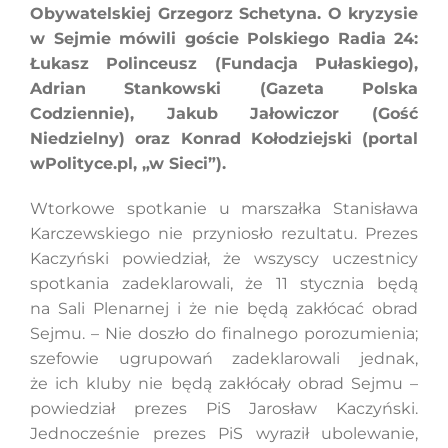
Obywatelskiej Grzegorz Schetyna. O kryzysie
w Sejmie mówili goście Polskiego Radia 24:
Łukasz Polinceusz (Fundacja Pułaskiego),
Szukaj
Adrian Stankowski (Gazeta Polska
Codziennie), Jakub Jałowiczor (Gość
Niedzielny) oraz Konrad Kołodziejski (portal
wPolityce.pl, „w Sieci”).
Wtorkowe spotkanie u marszałka Stanisława
Karczewskiego nie przyniosło rezultatu. Prezes
Kaczyński powiedział, że wszyscy uczestnicy
spotkania zadeklarowali, że 11 stycznia będą
na Sali Plenarnej i że nie będą zakłócać obrad
Sejmu. – Nie doszło do finalnego porozumienia;
szefowie ugrupowań zadeklarowali jednak,
że ich kluby nie będą zakłócały obrad Sejmu –
powiedział prezes PiS Jarosław Kaczyński.
Jednocześnie prezes PiS wyraził ubolewanie,