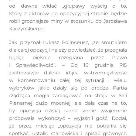
od dawna widać „głupawy wyścig o to,
który z aktorów po opozycyjnej stronie będzie
robił groźniejsze miny w stosunku do Jarosława
Kaczyńskiego”.
Jak przyznał Łukasz Polinceusz, „ze smutkiem
dla całej opozycji należy powiedzieć, że przegrała
będąc pięknie rozegrana przez Prawo
i Sprawiedliwość”. – Od 16 grudnia PiS
zachowywał daleko idącą wstrzemięźliwość
w komentowaniu całej tej sytuacji i wielu
wybryków jakie działy się po drodze. Partia
rządząca mogła zareagować na strajk w Sali
Plenarnej dużo mocniej, ale dała czas na to,
by opozycja dzisiaj sama siebie wzajemnie
próbowała wykończyć – wyjaśnił gość. Dodał,
że przez miesiąc „opozycja nie potrafiła się
spotkać, ustalić stanowiska i spisać głównych