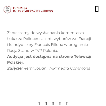
Przejdź
do
To
zawartości
Nav
AKTUALNOŚCI
Zapraszamy do wysłuchania komentarza
Łukasza Polinceusza nt. wyborów we Francji
EKSPERCI
i kandydatury Francois Fillona w programie
Racja Stanu w TVP Polonia.
PUBLIKACJE
Audycja jest dostępna na stronie Telewizji
Polskiej.
DZIAŁALNOŚĆ
Zdjęcie:
Remi Jouan, Wikimedia Commons
FUNDACJA
KARIERA
KONTAKT