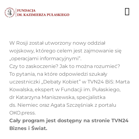
Przejdź
do
To
zawartości
Nav
AKTUALNOŚCI
W Rosji został utworzony nowy oddział
wojskowy, którego celem jest zajmowanie się
EKSPERCI
„operacjami informacyjnymi”.
Czy to zaskoczenie? Jak to można rozumieć?
PUBLIKACJE
To pytania, na które odpowiedzi szukały
uczestniczki „Debaty Kobiet” w TVN24 BiS: Marta
DZIAŁALNOŚĆ
Kowalska, ekspert w Fundacji im. Pułaskiego,
dr Katarzyna Maniszewska, specjalistka
FUNDACJA
ds. Niemiec oraz Agata Szczęśniak z portalu
OKO.press.
KARIERA
Cały program jest dostępny na stronie TVN24
Biznes i Świat.
KONTAKT