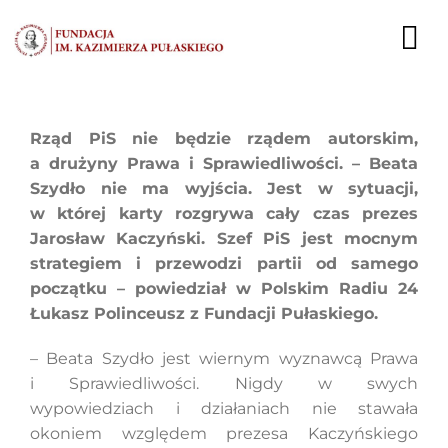
Przejdź
do
To
zawartości
Nav
AKTUALNOŚCI
Rząd PiS nie będzie rządem autorskim,
a drużyny Prawa i Sprawiedliwości. – Beata
EKSPERCI
Szydło nie ma wyjścia. Jest w sytuacji,
w której karty rozgrywa cały czas prezes
PUBLIKACJE
Jarosław Kaczyński. Szef PiS jest mocnym
strategiem i przewodzi partii od samego
DZIAŁALNOŚĆ
początku – powiedział w Polskim Radiu 24
Łukasz Polinceusz z Fundacji Pułaskiego.
FUNDACJA
– Beata Szydło jest wiernym wyznawcą Prawa
KARIERA
i Sprawiedliwości. Nigdy w swych
wypowiedziach i działaniach nie stawała
KONTAKT
okoniem względem prezesa Kaczyńskiego