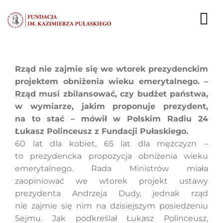
Przejdź
do
To
zawartości
Nav
AKTUALNOŚCI
Rząd nie zajmie się we wtorek prezydenckim
projektem obniżenia wieku emerytalnego. –
EKSPERCI
Rząd musi zbilansować, czy budżet państwa,
w wymiarze, jakim proponuje prezydent,
PUBLIKACJE
na to stać – mówił w Polskim Radiu 24
Łukasz Polinceusz z Fundacji Pułaskiego.
DZIAŁALNOŚĆ
60 lat dla kobiet, 65 lat dla mężczyzn –
to prezydencka propozycja obniżenia wieku
FUNDACJA
emerytalnego. Rada Ministrów miała
zaopiniować we wtorek projekt ustawy
KARIERA
prezydenta Andrzeja Dudy, jednak rząd
nie zajmie się nim na dzisiejszym posiedzeniu
KONTAKT
Sejmu. Jak podkreślał Łukasz Polinceusz,