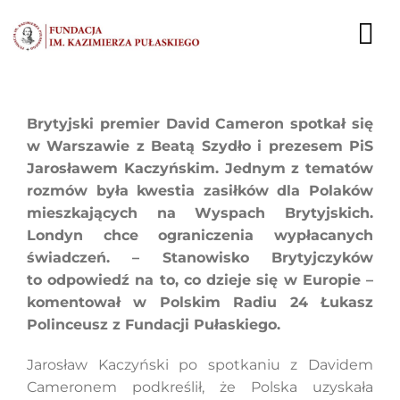
Przejdź
do
To
zawartości
Nav
AKTUALNOŚCI
Brytyjski premier David Cameron spotkał się
w Warszawie z Beatą Szydło i prezesem PiS
EKSPERCI
Jarosławem Kaczyńskim. Jednym z tematów
rozmów była kwestia zasiłków dla Polaków
PUBLIKACJE
mieszkających na Wyspach Brytyjskich.
Londyn chce ograniczenia wypłacanych
DZIAŁALNOŚĆ
świadczeń. – Stanowisko Brytyjczyków
to odpowiedź na to, co dzieje się w Europie –
FUNDACJA
komentował w Polskim Radiu 24 Łukasz
Polinceusz z Fundacji Pułaskiego.
KARIERA
Jarosław Kaczyński po spotkaniu z Davidem
KONTAKT
Cameronem podkreślił, że Polska uzyskała