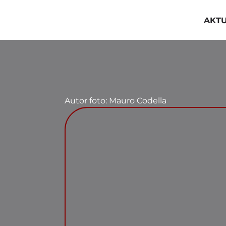
Przejdź
do
AKT
zawartości
Autor foto: Mauro Codella