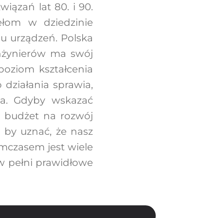
iązań lat 80. i 90.
ełom w dziedzinie
u urządzeń. Polska
inżynierów ma swój
poziom kształcenia
działania sprawia,
a. Gdyby wskazać
ć budżet na rozwój
 by uznać, że nasz
ymczasem jest wiele
 w pełni prawidłowe