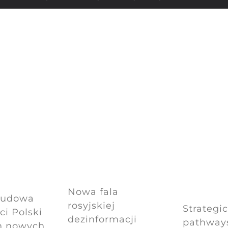
Nowa fala
Budowa
rosyjskiej
Strategi
i Polski
dezinformacji
pathways
h nowych