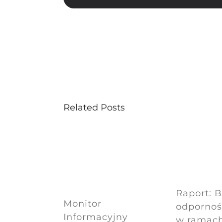
Related Posts
Raport: 
Monitor
odpornośc
Informacyjny
w ramac