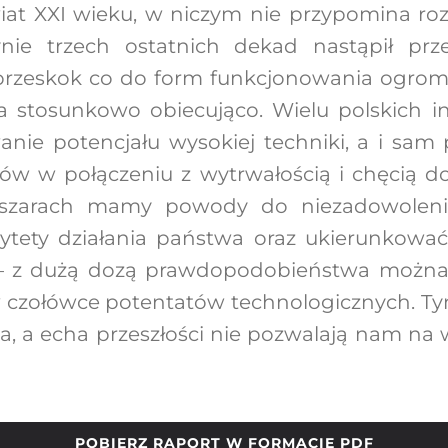
at XXI wieku, w niczym nie przypomina rozw
nie trzech ostatnich dekad nastąpił prz
 przeskok co do form funkcjonowania ogrom
 stosunkowo obiecująco. Wielu polskich 
anie potencjału wysokiej techniki, a i sam 
 w połączeniu z wytrwałością i chęcią do 
bszarach mamy powody do niezadowoleni
ytety działania państwa oraz ukierunkowa
 – z dużą dozą prawdopodobieństwa można
 w czołówce potentatów technologicznych. T
ia, a echa przeszłości nie pozwalają nam na
POBIERZ RAPORT W FORMACIE PDF