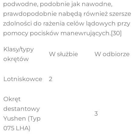
podwodne, podobnie jak nawodne,
prawdopodobnie nabędą również szersze
zdolności do rażenia celów lądowych przy
pomocy pocisków manewrujących.
[30]
Klasy/typy
W służbie
W odbiorze
okrętów
Lotniskowce
2
Okręt
destantowy
3
Yushen (Typ
075 LHA)