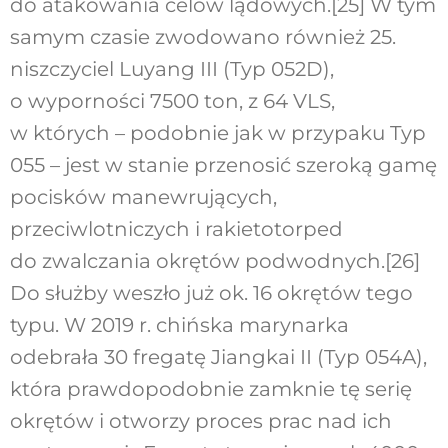
do atakowania celów lądowych.
[25]
W tym
samym czasie zwodowano również 25.
niszczyciel Luyang III (Typ 052D),
o wyporności 7500 ton, z 64 VLS,
w których – podobnie jak w przypaku Typ
055 – jest w stanie przenosić szeroką gamę
pocisków manewrujących,
przeciwlotniczych i rakietotorped
do zwalczania okrętów podwodnych.
[26]
Do służby weszło już ok. 16 okrętów tego
typu. W 2019 r. chińska marynarka
odebrała 30 fregatę Jiangkai II (Typ 054A),
która prawdopodobnie zamknie tę serię
okrętów i otworzy proces prac nad ich