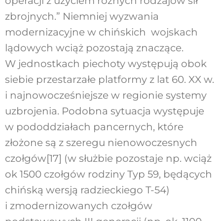
operacji z użyciem różnych rodzajów sił
zbrojnych.” Niemniej wyzwania
modernizacyjne w chińskich wojskach
lądowych wciąż pozostają znaczące.
W jednostkach piechoty występują obok
siebie przestarzałe platformy z lat 60. XX w.
i najnowocześniejsze w regionie systemy
uzbrojenia. Podobna sytuacja występuje
w pododdziałach pancernych, które
złożone są z szeregu nienowoczesnych
czołgów
[17]
(w służbie pozostaje np. wciąż
ok 1500 czołgów rodziny Typ 59, będących
chińską wersją radzieckiego T-54)
i zmodernizowanych czołgów