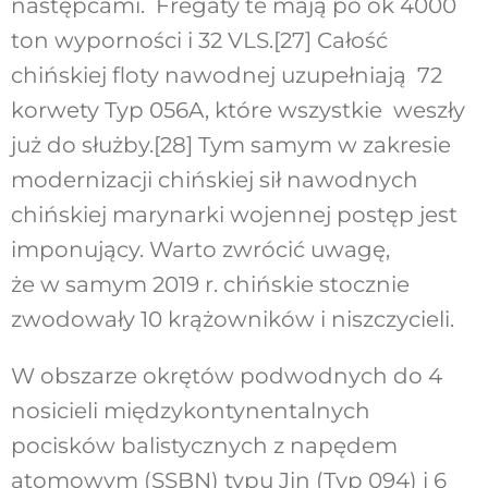
następcami. Fregaty te mają po ok 4000
ton wyporności i 32 VLS.
[27]
Całość
chińskiej floty nawodnej uzupełniają 72
korwety Typ 056A, które wszystkie weszły
już do służby.
[28]
Tym samym w zakresie
modernizacji chińskiej sił nawodnych
chińskiej marynarki wojennej postęp jest
imponujący. Warto zwrócić uwagę,
że w samym 2019 r. chińskie stocznie
zwodowały 10 krążowników i niszczycieli.
W obszarze okrętów podwodnych do 4
nosicieli międzykontynentalnych
pocisków balistycznych z napędem
atomowym (SSBN) typu Jin (Typ 094) i 6