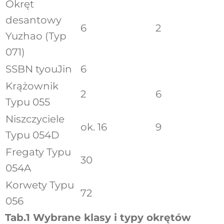
Okręt
desantowy
6
2
Yuzhao (Typ
071)
SSBN tyouJin
6
Krążownik
2
6
Typu 055
Niszczyciele
ok. 16
9
Typu 054D
Fregaty Typu
30
054A
Korwety Typu
72
056
Tab.1 Wybrane klasy i typy okrętów