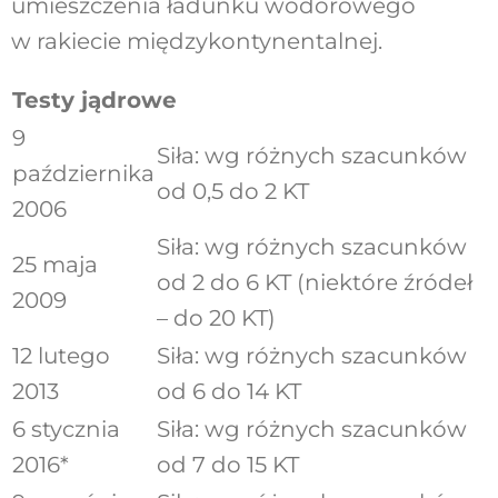
umieszczenia ładunku wodorowego
w rakiecie międzykontynentalnej.
Testy jądrowe
9
Siła: wg różnych szacunków
października
od 0,5 do 2 KT
2006
Siła: wg różnych szacunków
25 maja
od 2 do 6 KT (niektóre źródeł
2009
– do 20 KT)
12 lutego
Siła: wg różnych szacunków
2013
od 6 do 14 KT
6 stycznia
Siła: wg różnych szacunków
2016*
od 7 do 15 KT