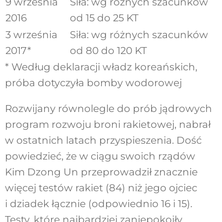
9 września
Siła: wg różnych szacunków
2016
od 15 do 25 KT
3 września
Siła: wg różnych szacunków
2017*
od 80 do 120 KT
* Według deklaracji władz koreańskich,
próba dotyczyła bomby wodorowej
Rozwijany równolegle do prób jądrowych
program rozwoju broni rakietowej, nabrał
w ostatnich latach przyspieszenia. Dość
powiedzieć, że w ciągu swoich rządów
Kim Dzong Un przeprowadził znacznie
więcej testów rakiet (84) niż jego ojciec
i dziadek łącznie (odpowiednio 16 i 15).
Testy, które najbardziej zaniepokoiły