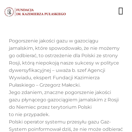
Przejdź
do
To
zawartości
Nav
AKTUALNOŚCI
Pogorszenie jakości gazu w gazociągu
jamalskim, które spowodowało, że nie możemy
EKSPERCI
go odbierać, to ostrzeżenie dla Polski ze strony
Rosji, którą niepokoją nasze sukcesy w polityce
PUBLIKACJE
dywersyfikacyjnej – uważa b. szef Agencji
Wywiadu, ekspert Fundacji Kazimierza
DZIAŁALNOŚĆ
Pułaskiego – Grzegorz Małecki.
Jego zdaniem, znaczne pogorszenie jakości
FUNDACJA
gazu płynącego gazociągiem jamalskim z Rosji
do Niemiec przez terytorium Polski
KARIERA
to nie przypadek.
Polski operator systemu przesyłu gazu Gaz-
KONTAKT
System poinformował dziś, że nie może odbierać