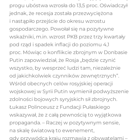
progu ubóstwa wzrosła do 13,5 proc. Oświadczył
jednak, że recesja została przezwyciężona
i nastąpiło przejście do okresu wzrostu
gospodarczego. Powołał się na pozytywne
wskaźniki, m.in. wzrost PKB przez trzy kwartały
pod rząd i spadek inflacji do poziomu 4,1
proc. Mówiąc o konflikcie zbrojnym w Donbasie
Putin zapowiedział, że Rosja „będzie czynić
wszystko, by wesprzeć ludzi tam, niezależnie
od jakichkolwiek czynników zewnętrznych”.
Wśród obecnych celów rosyjskiej operacji
wojskowej w Syrii Putin wymienił podwyższenie
zdolności bojowych syryjskich sił zbrojnych.
Łukasz Polinceusz z Fundacji Pułaskiego
wskazywał, że z całą pewnością to wyjątkowa
propaganda. – Raczej w pozytywnym sensie,
na skalę światową to ewenement,
gdy przywódca kraju rozmawia z obywatelami –