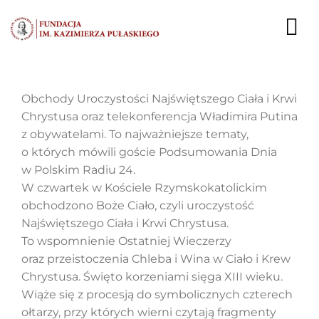
Przejdź
do
To
zawartości
Nav
AKTUALNOŚCI
Obchody Uroczystości Najświętszego Ciała i Krwi
Chrystusa oraz telekonferencja Władimira Putina
EKSPERCI
z obywatelami. To najważniejsze tematy,
o których mówili goście Podsumowania Dnia
PUBLIKACJE
w Polskim Radiu 24.
W czwartek w Kościele Rzymskokatolickim
DZIAŁALNOŚĆ
obchodzono Boże Ciało, czyli uroczystość
Najświętszego Ciała i Krwi Chrystusa.
FUNDACJA
To wspomnienie Ostatniej Wieczerzy
oraz przeistoczenia Chleba i Wina w Ciało i Krew
KARIERA
Chrystusa. Święto korzeniami sięga XIII wieku.
Wiąże się z procesją do symbolicznych czterech
KONTAKT
ołtarzy, przy których wierni czytają fragmenty